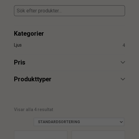
Kategorier
Ljus
4
Pris
min.
max.
Produkttyper
Doftljus
2
Visar alla 4 resultat
min.
max.