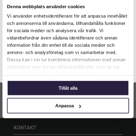
Denna webbplats använder cookies
Vi använder enhetsidentifierare för att anpassa innehållet
Välkommen till Webflower
och annonserna till användarna, tillhandahålla funktioner
Vilken typ av kund är du? Du kan alltid justera ditt val
för sociala medier och analysera vår trafik. Vi
DOFTLJUS | YASU WABI
DOFTLJUS | YASU
längst upp på sidan.
SABI/LOTUS H9X9 CM
WABISABI/INGEFÄRSROT
vidarebefordrar även sådana identifierare och annan
H9X9 CM
information från din enhet till de sociala medier och
289
kr
289
kr
Från:
Från:
Företagskund (exkl. moms)
annons- och analysföretag som vi samarbetar med.
Dessa kan i sin tur kombinera informationen med annan
Lägg till i
Lägg till i
information som du har tillhandahållit eller som de har
Privatkund (inkl. moms)
varukorg
varukorg
samlat in när du har använt deras tjänster.
Tillåt alla
Anpassa
KONTAKT