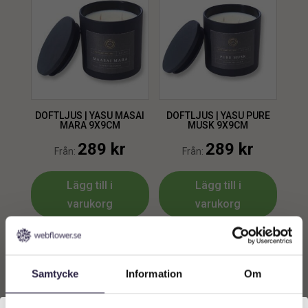
DOFTLJUS | YASU MASAI
DOFTLJUS | YASU PURE
MARA 9X9CM
MUSK 9X9CM
289
kr
289
kr
Från:
Från:
Lägg till i
Lägg till i
varukorg
varukorg
Samtycke
Information
Om