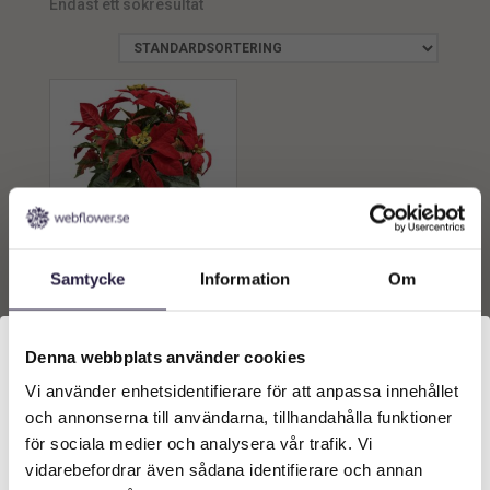
Endast ett sökresultat
min.
max.
Samtycke
Information
Om
Julstjärna | Konstgjord
Poinsetta Röd 35 cm
299
kr
Från:
Denna webbplats använder cookies
Vi använder enhetsidentifierare för att anpassa innehållet
Välkommen till Webflower
Lägg till i
och annonserna till användarna, tillhandahålla funktioner
varukorg
Vilken typ av kund är du? Du kan alltid justera ditt val
för sociala medier och analysera vår trafik. Vi
längst upp på sidan.
vidarebefordrar även sådana identifierare och annan