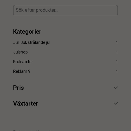
Kategorier
Jul, Jul, strålande jul
1
Julshop
1
Krukväxter
1
Reklam 9
1
Pris
min.
max.
Växtarter
Julstjärna
1