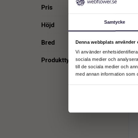
Pris
I
min.
max.
Samtycke
Höjd
min.
max.
Bred
Denna webbplats använder 
Vi använder enhetsidentifierar
min.
max.
min.
max.
Produkttyper
sociala medier och analysera 
till de sociala medier och a
Inredning
4
med annan information som du 
min.
max.
min.
max.