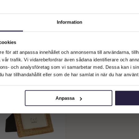
nredning | Fotoram Antik Guld
Inredning | Fotoram Antik G
Information
14,5×19,5cm
17x22cm
199
kr
229
kr
Välkommen till Webflower
Från:
Från:
Vilken typ av kund är du? Du kan alltid justera ditt val längst upp
cookies
Lägg till i varukorg
Lägg till i varukorg
på sidan.
e för att anpassa innehållet och annonserna till användarna, tillh
vår trafik. Vi vidarebefordrar även sådana identifierare och anna
Företagskund (exkl. moms)
nnons- och analysföretag som vi samarbetar med. Dessa kan i sin
har tillhandahållit eller som de har samlat in när du har använt 
Privatkund (inkl. moms)
Anpassa