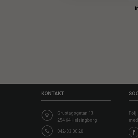
I
KONTAKT
SOC
Grustagsgatan 13,
Följ

254 64 Helsingborg
medi

042-33 00 20