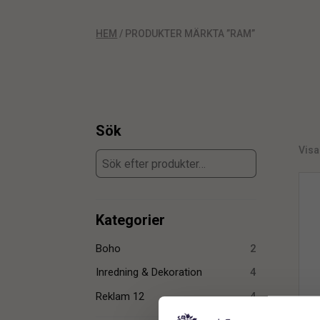
HEM
/ PRODUKTER MÄRKTA ”RAM”
Sök
Visar
Kategorier
Boho
2
Inredning & Dekoration
4
Reklam 12
4