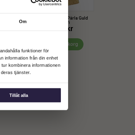
uld
Inredning | Fotoram Pärla Guld
Om
14,5×19,5cm
199
kr
Från:
Lägg till i varukorg
andahålla funktioner för
n information från din enhet
 tur kombinera informationen
deras tjänster.
Tillåt alla