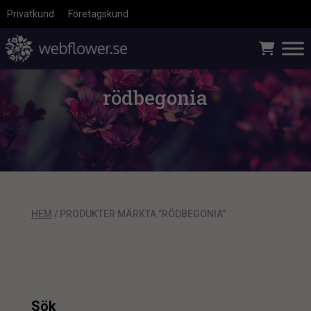
Privatkund
Företagskund
rödbegonia
HEM
/ PRODUKTER MÄRKTA ”RÖDBEGONIA”
Sök