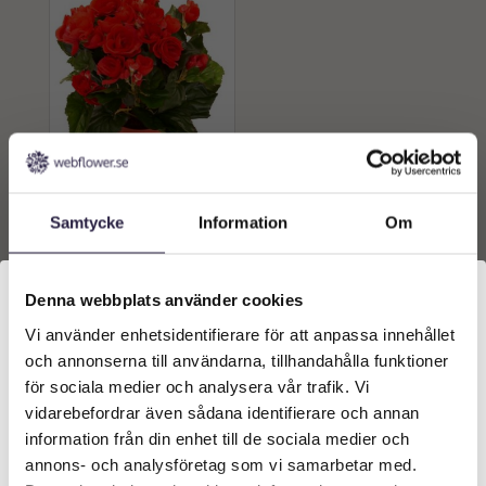
Begonia | Konstgjord röd
30 cm
Samtycke
Information
Om
299
kr
Från:
Lägg till i
Denna webbplats använder cookies
varukorg
Vi använder enhetsidentifierare för att anpassa innehållet
Välkommen till Webflower
och annonserna till användarna, tillhandahålla funktioner
Vilken typ av kund är du? Du kan alltid justera ditt val
för sociala medier och analysera vår trafik. Vi
längst upp på sidan.
vidarebefordrar även sådana identifierare och annan
information från din enhet till de sociala medier och
Företagskund (exkl. moms)
annons- och analysföretag som vi samarbetar med.