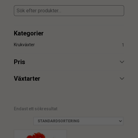
Kategorier
Krukväxter
1
Pris
min.
max.
Växtarter
Begonia
1
Endast ett sökresultat
min.
max.