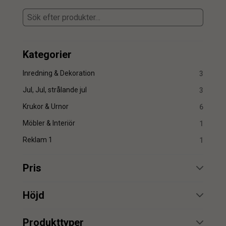
Kategorier
Inredning & Dekoration
3
Jul, Jul, strålande jul
3
Krukor & Urnor
6
Möbler & Interiör
1
Reklam 1
1
Pris
min.
max.
Höjd
min.
max.
Produkttyper