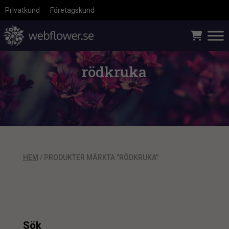
Privatkund
Företagskund
rödkruka
HEM
/ PRODUKTER MÄRKTA ”RÖDKRUKA”
Sök