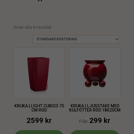
Kruka
4
min.
max.
Visar alla 6 resultat
min.
max.
KRUKA | LIGHT CUBICO 75
KRUKA | LJUSSTAKE MED
CM RÖD
KULFÖTTER RÖD 18X20CM
2599
kr
299
kr
Från: