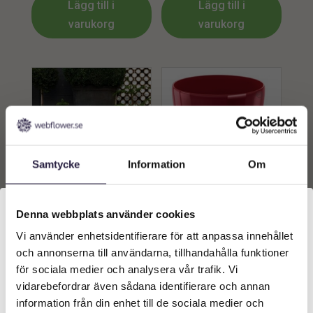
Lägg till i
Lägg till i
varukorg
varukorg
Samtycke
Information
Om
KRUKA | RÖD CLASSICO 50
KRUKA | LJUSSTAKE MED
CM
KULFÖTTER RÖD 20X23CM
Denna webbplats använder cookies
1599
kr
379
kr
Vi använder enhetsidentifierare för att anpassa innehållet
Välkommen till Webflower
Från:
och annonserna till användarna, tillhandahålla funktioner
Vilken typ av kund är du? Du kan alltid justera ditt val
Lägg till i
för sociala medier och analysera vår trafik. Vi
Lägg till i
längst upp på sidan.
varukorg
vidarebefordrar även sådana identifierare och annan
varukorg
information från din enhet till de sociala medier och