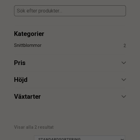
Kategorier
Snittblommor
2
Pris
min.
max.
Höjd
min.
max.
Växtarter
Nejlika
2
min.
max.
Visar alla 2 resultat
min.
max.