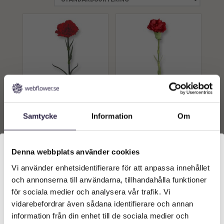
Nejlika | Konstgjord
Nejlika | Konstgjord
Samtycke
Information
Om
snittblomma röd 45 cm
snittblomma röd 55 cm
79
kr
179
kr
Från:
Från:
Denna webbplats använder cookies
Lägg till i
Lägg till i
Vi använder enhetsidentifierare för att anpassa innehållet
Välkommen till Webflower
varukorg
varukorg
och annonserna till användarna, tillhandahålla funktioner
Vilken typ av kund är du? Du kan alltid justera ditt val
för sociala medier och analysera vår trafik. Vi
längst upp på sidan.
vidarebefordrar även sådana identifierare och annan
information från din enhet till de sociala medier och