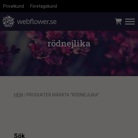
Privatkund
Företagskund
rödnejlika
HEM
/ PRODUKTER MÄRKTA ”RÖDNEJLIKA”
Sök