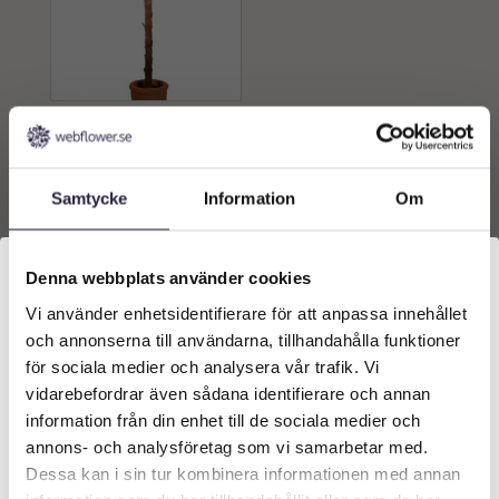
Uthyrning | Dadelpalm röd
240 cm i palmkruka
3000
kr
Samtycke
Information
Om
Lägg till i
varukorg
Denna webbplats använder cookies
Vi använder enhetsidentifierare för att anpassa innehållet
Välkommen till Webflower
och annonserna till användarna, tillhandahålla funktioner
Vilken typ av kund är du? Du kan alltid justera ditt val
för sociala medier och analysera vår trafik. Vi
längst upp på sidan.
vidarebefordrar även sådana identifierare och annan
information från din enhet till de sociala medier och
Företagskund (exkl. moms)
annons- och analysföretag som vi samarbetar med.
Dessa kan i sin tur kombinera informationen med annan
KONTAKT