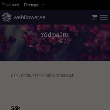
Privatkund
Företagskund
rödpalm
HEM
/ PRODUKTER MÄRKTA ”RÖDPALM”
Sök