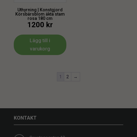
Uthyrning | Konstgjord
Körsbärsblom äkta stam
rosa 180 cm
1200
kr
Lägg till i
varukorg
1
2
→
KONTAKT