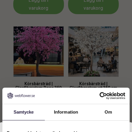
Lägg till i
Lägg till i
varukorg
varukorg
Körsbärsträd |
Körsbärsträd |
Glasfiberstam Rosa 350
Glasfiberstam vit 350 cm
cm
29599
kr
32389
kr
Samtycke
Information
Om
Lägg till i
Lägg till i
varukorg
varukorg