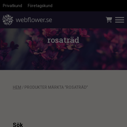
Privatkund
Företagskund
rosaträd
HEM
/ PRODUKTER MÄRKTA ”ROSATRÄD”
Sök