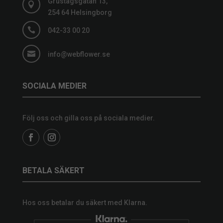
Grustagsgatan 13,

254 64 Helsingborg

042-33 00 20

info@webflower.se
SOCIALA MEDIER
Följ oss och gilla oss på sociala medier.
BETALA SÄKERT
Hos oss betalar du säkert med Klarna.