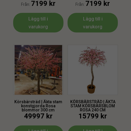
7199
kr
7199
kr
Från:
Från:
Lägg till i
Lägg till i
varukorg
varukorg
Körsbärsträd | Äkta stam
KÖRSBÄRSTRÄD | ÄKTA
konstgjorda Rosa
STAM KÖRSBÄRSBLOM
blommor 300 cm
ROSA 240 CM
49997
kr
15799
kr