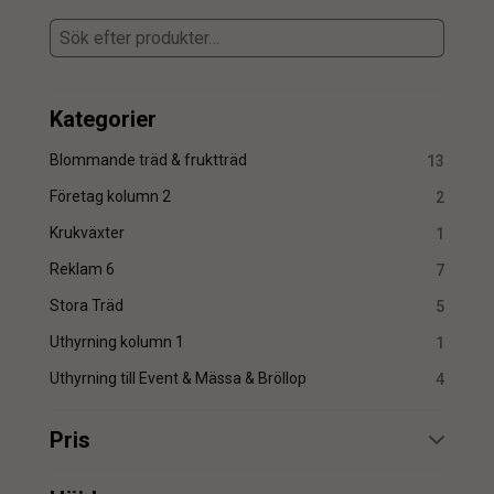
Kategorier
Blommande träd & fruktträd
13
Företag kolumn 2
2
Krukväxter
1
Reklam 6
7
Stora Träd
5
Uthyrning kolumn 1
1
Uthyrning till Event & Mässa & Bröllop
4
Pris
min.
max.