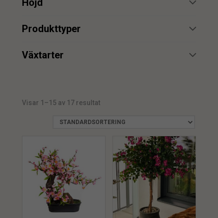
Höjd
min.
max.
Produkttyper
Uthyrning
4
min.
max.
Växtarter
Bougainvillea
3
min.
max.
Körsbärsträd
7
Visar 1–15 av 17 resultat
Magnolia
1
Rhododendron
1