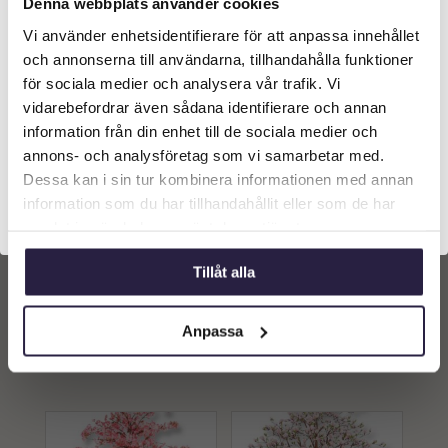
Denna webbplats använder cookies
Vi använder enhetsidentifierare för att anpassa innehållet
Välkommen till Webflower
och annonserna till användarna, tillhandahålla funktioner
Vilken typ av kund är du? Du kan alltid justera ditt val
för sociala medier och analysera vår trafik. Vi
längst upp på sidan.
vidarebefordrar även sådana identifierare och annan
information från din enhet till de sociala medier och
Företagskund (exkl. moms)
annons- och analysföretag som vi samarbetar med.
Dessa kan i sin tur kombinera informationen med annan
information som du har tillhandahållit eller som de har
Privatkund (inkl. moms)
Körsbärsträd | Konstgjort
Körsbärsträd | Konstgjort
samlat in när du har använt deras tjänster.
äkta stam Rosa 180 cm
rosa äkta stam 180 cm
4249
kr
6949
kr
Tillåt alla
Från:
Från:
Lägg till i
Lägg till i
Anpassa
varukorg
varukorg