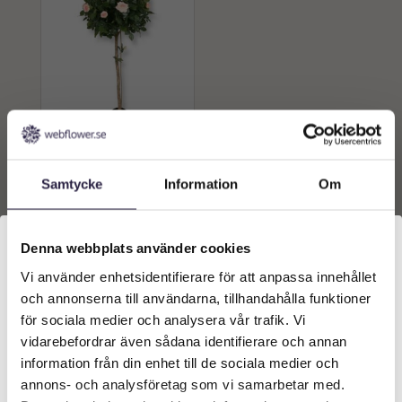
Rosor | Rosbuske boll
rosa 140 cm
Samtycke
Information
Om
3159
kr
Från:
Lägg till i
Denna webbplats använder cookies
varukorg
Vi använder enhetsidentifierare för att anpassa innehållet
Välkommen till Webflower
och annonserna till användarna, tillhandahålla funktioner
Vilken typ av kund är du? Du kan alltid justera ditt val
för sociala medier och analysera vår trafik. Vi
längst upp på sidan.
vidarebefordrar även sådana identifierare och annan
information från din enhet till de sociala medier och
Företagskund (exkl. moms)
annons- och analysföretag som vi samarbetar med.