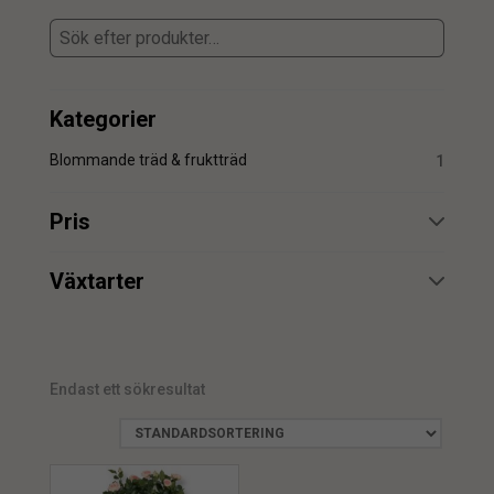
Kategorier
Blommande träd & fruktträd
1
Pris
min.
max.
Växtarter
Rosor
1
Endast ett sökresultat
min.
max.