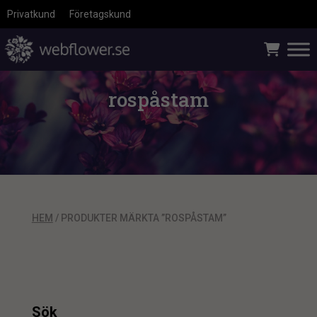
Privatkund
Företagskund
rospåstam
HEM
/ PRODUKTER MÄRKTA ”ROSPÅSTAM”
Sök