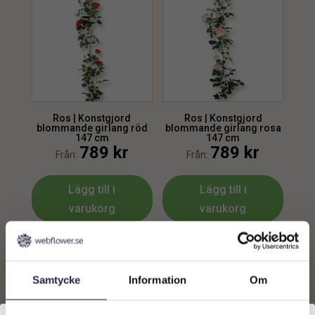
Ros | Konstgjord
Ros | Konstgjord
blommande girlang röd
blommande girlang rosa
147 cm
147 cm
789
kr
789
kr
Från:
Från:
Lägg till i
Lägg till i
varukorg
varukorg
Samtycke
Information
Om