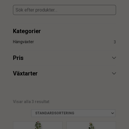
Kategorier
Hängväxter
3
Pris
min.
max.
Växtarter
Ros
3
Visar alla 3 resultat
min.
max.