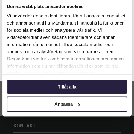
Denna webbplats använder cookies
Vi använder enhetsidentifierare för att anpassa innehållet
Välkommen till Webflower
och annonserna till användarna, tillhandahålla funktioner
Vilken typ av kund är du? Du kan alltid justera ditt val
för sociala medier och analysera vår trafik. Vi
Ros | Konstgjord
längst upp på sidan.
blommande girlang
vidarebefordrar även sådana identifierare och annan
vit147 cm
information från din enhet till de sociala medier och
789
kr
Från:
Företagskund (exkl. moms)
annons- och analysföretag som vi samarbetar med.
Dessa kan i sin tur kombinera informationen med annan
Lägg till i
information som du har tillhandahållit eller som de har
Privatkund (inkl. moms)
varukorg
samlat in när du har använt deras tjänster.
Tillåt alla
Anpassa
KONTAKT