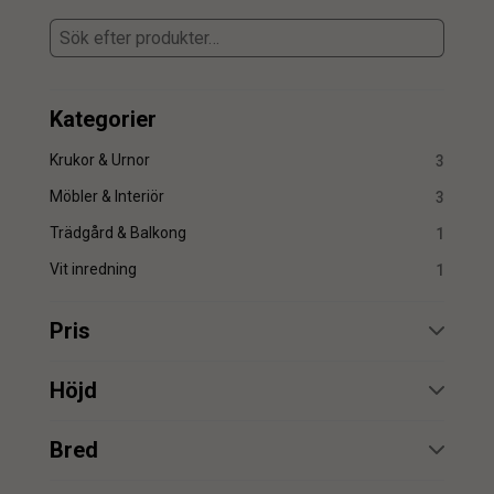
Kategorier
Krukor & Urnor
3
Möbler & Interiör
3
Trädgård & Balkong
1
Vit inredning
1
Pris
min.
max.
Höjd
min.
max.
Bred