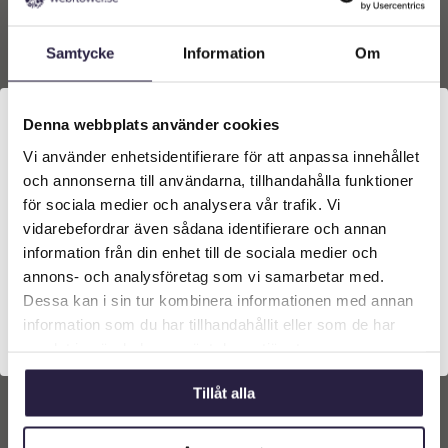
Lägg till i
Lägg till i
Samtycke
Information
Om
varukorg
varukorg
Denna webbplats använder cookies
Vi använder enhetsidentifierare för att anpassa innehållet
Välkommen till Webflower
och annonserna till användarna, tillhandahålla funktioner
Vilken typ av kund är du? Du kan alltid justera ditt val
för sociala medier och analysera vår trafik. Vi
längst upp på sidan.
vidarebefordrar även sådana identifierare och annan
information från din enhet till de sociala medier och
Företagskund (exkl. moms)
annons- och analysföretag som vi samarbetar med.
Dessa kan i sin tur kombinera informationen med annan
Kruka | Pokal Siri Vit
information som du har tillhandahållit eller som de har
Ø17x41cm
Privatkund (inkl. moms)
samlat in när du har använt deras tjänster.
549
kr
Från:
Tillåt alla
Lägg till i
varukorg