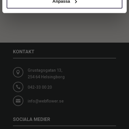
Anpassa
KONTAKT
Grustagsgatan 13,

254 64 Helsingborg

042-33 00 20

info@webflower.se
SOCIALA MEDIER