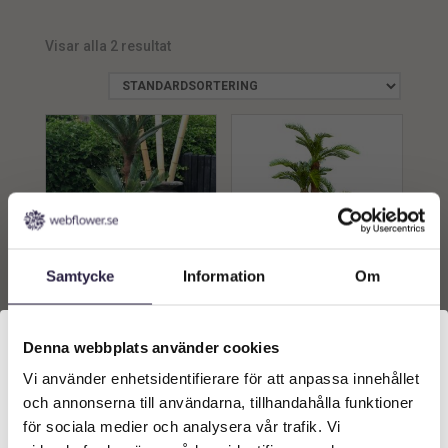
Återvunnet material
1
Visar alla 2 resultat
UV
1
Vattenbeständig
1
Samtycke
Information
Om
Palm | Konstgjord Cycas
Palm | Konstgjord Cycas
3-stamad UV 240 cm
Sagopalmen 3-stam 145
cm
Denna webbplats använder cookies
11579
kr
3499
kr
Vi använder enhetsidentifierare för att anpassa innehållet
Välkommen till Webflower
och annonserna till användarna, tillhandahålla funktioner
Lägg till i
Lägg till i
Vilken typ av kund är du? Du kan alltid justera ditt val
för sociala medier och analysera vår trafik. Vi
varukorg
varukorg
längst upp på sidan.