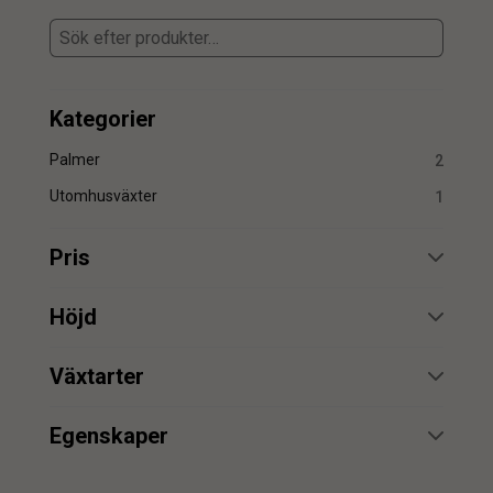
Kategorier
Palmer
2
Utomhusväxter
1
Pris
min.
max.
Höjd
min.
max.
Växtarter
Palm
2
min.
max.
Egenskaper
Äkta stam
1
min.
max.