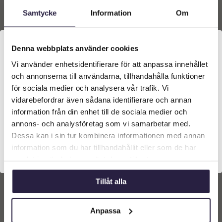
varukorg
varukorg
Samtycke
Information
Om
Denna webbplats använder cookies
Vi använder enhetsidentifierare för att anpassa innehållet
Välkommen till Webflower
och annonserna till användarna, tillhandahålla funktioner
Vilken typ av kund är du? Du kan alltid justera ditt val
för sociala medier och analysera vår trafik. Vi
längst upp på sidan.
vidarebefordrar även sådana identifierare och annan
information från din enhet till de sociala medier och
Företagskund (exkl. moms)
annons- och analysföretag som vi samarbetar med.
Huvudkrans | Konstgjord
Krans | Konstgjord
Midsommar ros 25 cm
Lavendel lila 25 cm
Dessa kan i sin tur kombinera informationen med annan
information som du har tillhandahållit eller som de har
499
kr
279
kr
Privatkund (inkl. moms)
Från:
Från:
samlat in när du har använt deras tjänster.
Lägg till i
Lägg till i
Tillåt alla
varukorg
varukorg
Anpassa