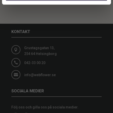
KONTAKT
Grustagsgatan 13,

254 64 Helsingborg

042-33 00 20

info@webflower.se
SOCIALA MEDIER
Följ oss och gilla oss på sociala medier.