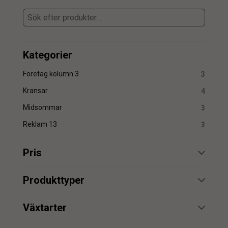
Kategorier
Företag kolumn 3
3
Kransar
4
Midsommar
3
Reklam 13
3
Pris
min.
max.
Produkttyper
blomsterkrans
1
Växtarter
bröllopskrans
1
Blåklocka
1