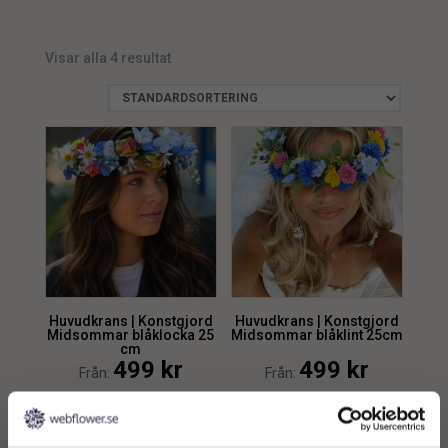
festivalkrans
min.
max.
1
gröna blad
1
huvudkrans
1
Visar alla 4 resultat
sommarblommor
2
Krans
4
midsommarkrans
1
sommarkrans
1
Huvudkrans | Konstgjord
Huvudkrans | Konstgjord
Midsommar blåklocka 25
Midsommar blåklint 25cm
cm
499
kr
499
kr
Från:
Från:
Lägg till i
Lägg till i