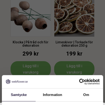
Klocka | På tråd och för
Limeskivor | Torkade för
dekoration
dekoration 250 g
299
kr
199
kr
Lägg till i
Lägg till i
varukorg
varukorg
Samtycke
Information
Om