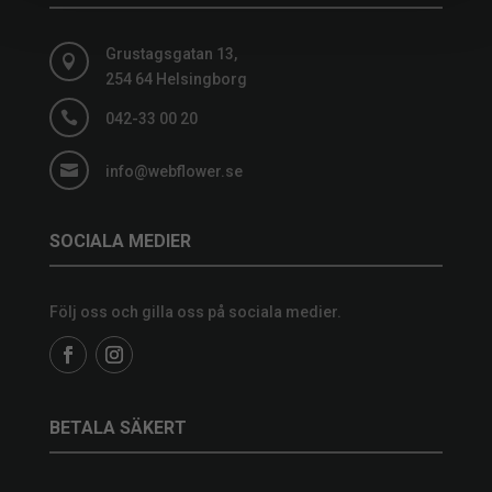
Grustagsgatan 13,

254 64 Helsingborg

042-33 00 20

info@webflower.se
SOCIALA MEDIER
Följ oss och gilla oss på sociala medier.
BETALA SÄKERT