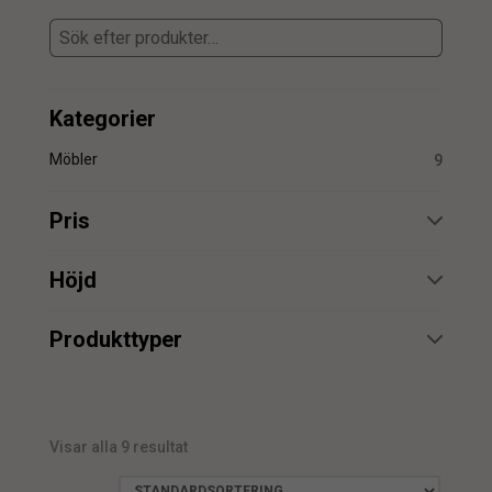
Kategorier
Möbler
9
Pris
min.
max.
Höjd
min.
max.
Produkttyper
Stol
6
min.
max.
Visar alla 9 resultat
min.
max.