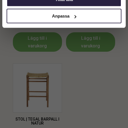
STOL | PORTO BARSTOL
Stol | RIVIERA Karmstol
BRUN 40X53X97CM
inklusive dynor, Natur
Anpassa
4999
kr
12799
kr
Lägg till i
Lägg till i
varukorg
varukorg
STOL | TEGAL BARPALL I
NATUR