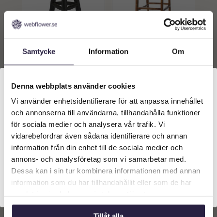
STOL | PALL/BARSTOL
STOL | PORTO BARSTOL
Samtycke
Information
Om
RUND HÖG SVART
BRUN 40X53X89CM
1599
kr
4989
kr
Från:
Denna webbplats använder cookies
Lägg till i
Lägg till i
Vi använder enhetsidentifierare för att anpassa innehållet
Välkommen till Webflower
varukorg
varukorg
och annonserna till användarna, tillhandahålla funktioner
Vilken typ av kund är du? Du kan alltid justera ditt val
för sociala medier och analysera vår trafik. Vi
längst upp på sidan.
vidarebefordrar även sådana identifierare och annan
information från din enhet till de sociala medier och
Företagskund (exkl. moms)
annons- och analysföretag som vi samarbetar med.
Dessa kan i sin tur kombinera informationen med annan
information som du har tillhandahållit eller som de har
Privatkund (inkl. moms)
samlat in när du har använt deras tjänster.
Tillåt alla