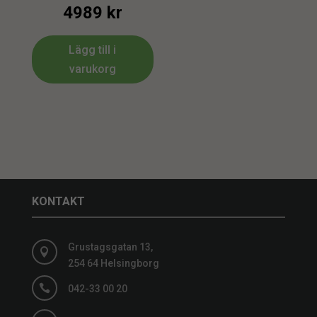
4989
kr
Lägg till i
varukorg
KONTAKT
Grustagsgatan 13,

254 64 Helsingborg

042-33 00 20