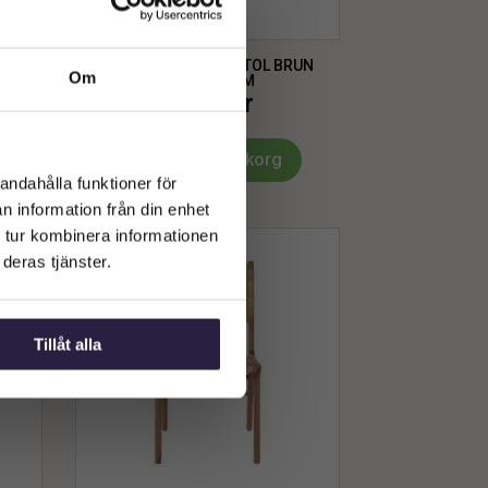
UN
STOL | PORTO BARSTOL BRUN
Om
40X53X97CM
4999
kr
Lägg till i varukorg
andahålla funktioner för
n information från din enhet
 tur kombinera informationen
deras tjänster.
Tillåt alla