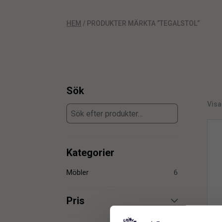
HEM
/ PRODUKTER MÄRKTA ”TEGALSTOL”
Sök
Visar
Kategorier
Möbler
6
Pris