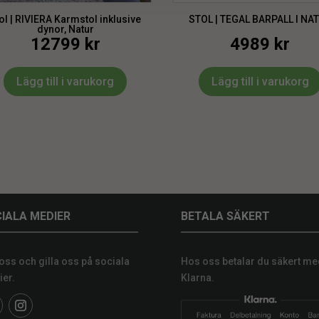
ol | RIVIERA Karmstol inklusive
STOL | TEGAL BARPALL I NA
dynor, Natur
12799
kr
4989
kr
Lägg till i varukorg
Lägg till i varukorg
IALA MEDIER
BETALA SÄKERT
 oss och gilla oss på sociala
Hos oss betalar du säkert me
er.
Klarna.