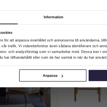
OL | KARMSTOL TEGAL I NATUR
STOL | PORTO BARSTOL BR
Information
40X53X89CM
6995
kr
4989
kr
Välkommen till Webflower
Vilken typ av kund är du? Du kan alltid justera ditt val längst upp
cookies
Lägg till i varukorg
Lägg till i varukorg
på sidan.
e för att anpassa innehållet och annonserna till användarna, tillh
vår trafik. Vi vidarebefordrar även sådana identifierare och anna
Företagskund (exkl. moms)
nnons- och analysföretag som vi samarbetar med. Dessa kan i sin
har tillhandahållit eller som de har samlat in när du har använt 
Privatkund (inkl. moms)
Anpassa