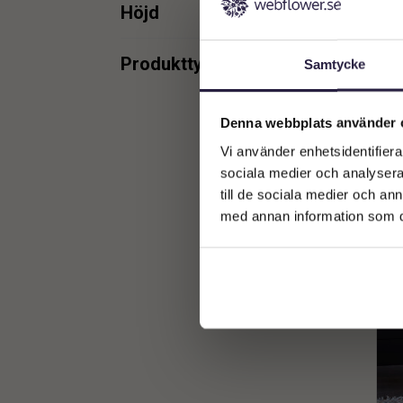
min.
max.
Höjd
min.
max.
ST
Produkttyper
Samtycke
Stol
5
min.
max.
Denna webbplats använder 
Vi använder enhetsidentifierar
min.
max.
sociala medier och analysera 
till de sociala medier och a
med annan information som du 