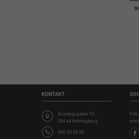
St
KONTAKT
SOC
Grustagsgatan 13,
Följ

254 64 Helsingborg
medi

042-33 00 20