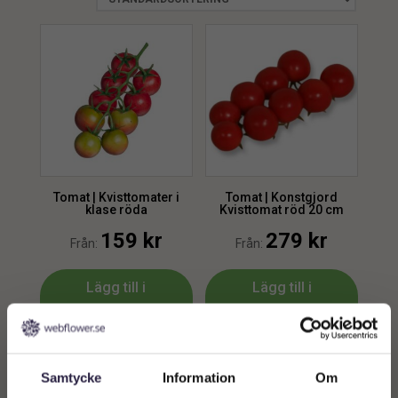
Tomat | Kvisttomater i
Tomat | Konstgjord
klase röda
Kvisttomat röd 20 cm
159
kr
279
kr
Från:
Från:
Lägg till i
Lägg till i
varukorg
varukorg
Samtycke
Information
Om