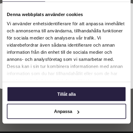
Denna webbplats använder cookies
Vi använder enhetsidentifierare för att anpassa innehållet
Välkommen till Webflower
och annonserna till användarna, tillhandahålla funktioner
Vilken typ av kund är du? Du kan alltid justera ditt val
för sociala medier och analysera vår trafik. Vi
längst upp på sidan.
vidarebefordrar även sådana identifierare och annan
Tomat | Konstgjord röd
bifftomat 9 cm
information från din enhet till de sociala medier och
Företagskund (exkl. moms)
annons- och analysföretag som vi samarbetar med.
59
kr
Från:
Dessa kan i sin tur kombinera informationen med annan
information som du har tillhandahållit eller som de har
Privatkund (inkl. moms)
Lägg till i
samlat in när du har använt deras tjänster.
varukorg
Tillåt alla
Anpassa