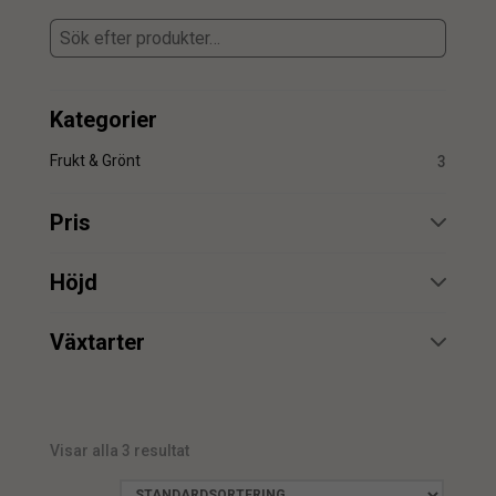
Kategorier
Frukt & Grönt
3
Pris
min.
max.
Höjd
min.
max.
Växtarter
Tomat
2
min.
max.
Visar alla 3 resultat
min.
max.