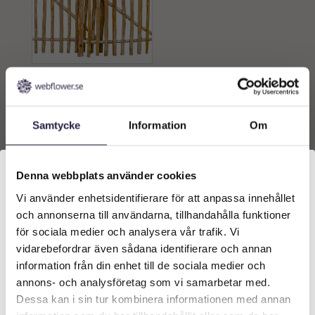
Grind | Kastanj H 100 cm B
175cm
3059
kr
Samtycke
Information
Om
Lägg till i
varukorg
Denna webbplats använder cookies
Vi använder enhetsidentifierare för att anpassa innehållet
Välkommen till Webflower
och annonserna till användarna, tillhandahålla funktioner
Vilken typ av kund är du? Du kan alltid justera ditt val
för sociala medier och analysera vår trafik. Vi
längst upp på sidan.
vidarebefordrar även sådana identifierare och annan
information från din enhet till de sociala medier och
Företagskund (exkl. moms)
annons- och analysföretag som vi samarbetar med.
Dessa kan i sin tur kombinera informationen med annan
KONTAKT