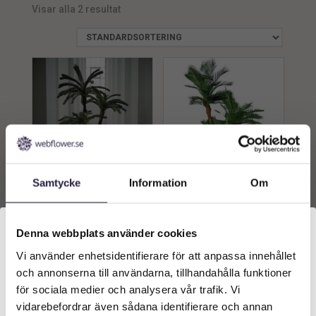
Visar alla 2 resultat
UV
2
Vattenbeständig
1
Samtycke
Information
Om
Palm | Konstgjord Cycas
Palm | Konstgjord
Revoluta 3 stam äkta
Phoenix Canariensis 3-
palmfaser 240cm
stam UV 250 cm
13549
kr
12549
kr
Denna webbplats använder cookies
Vi använder enhetsidentifierare för att anpassa innehållet
Välkommen till Webflower
Lägg till i
Lägg till i
och annonserna till användarna, tillhandahålla funktioner
Vilken typ av kund är du? Du kan alltid justera ditt val
varukorg
varukorg
för sociala medier och analysera vår trafik. Vi
längst upp på sidan.
vidarebefordrar även sådana identifierare och annan