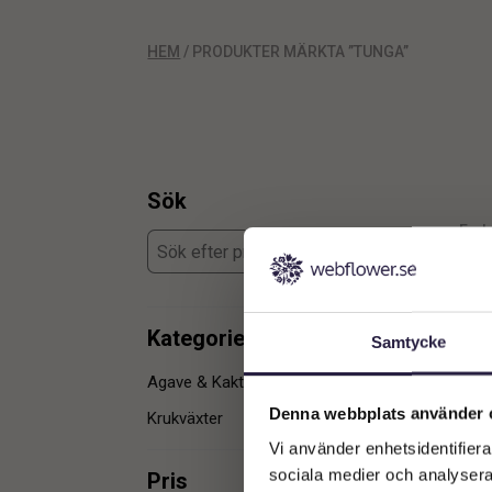
HEM
/ PRODUKTER MÄRKTA ”TUNGA”
Sök
Enda
Kategorier
Samtycke
Agave & Kaktusar
1
Denna webbplats använder 
Krukväxter
1
Vi använder enhetsidentifierar
sociala medier och analysera 
Pris