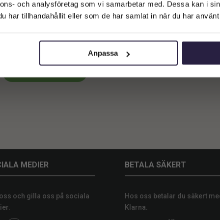
Företagskund (exkl. moms)
nnons- och analysföretag som vi samarbetar med. Dessa kan i sin
har tillhandahållit eller som de har samlat in när du har använt 
Privatkund (inkl. moms)
tus | Svärmorstunga Grön 70 cm
1959
kr
Från:
Anpassa
Lägg till i varukorg
IALA MEDIER
BETALA SÄKERT
 oss och gilla oss på sociala
Hos oss betalar du säkert me
er.
Klarna.