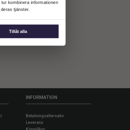
 tur kombinera informationen
deras tjänster.
Tillåt alla
INFORMATION
d
Betalningsalternativ
Leverans
Köpvillkor