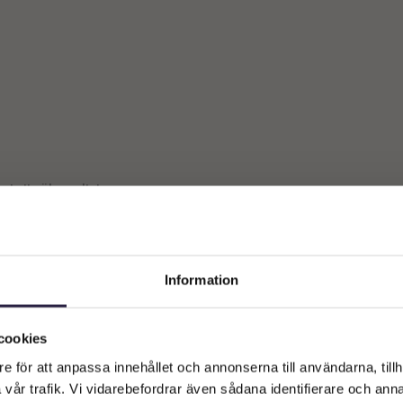
st ett sökresultat
Information
Välkommen till Webflower
Vilken typ av kund är du? Du kan alltid justera ditt val längst upp
cookies
på sidan.
e för att anpassa innehållet och annonserna till användarna, tillh
vår trafik. Vi vidarebefordrar även sådana identifierare och anna