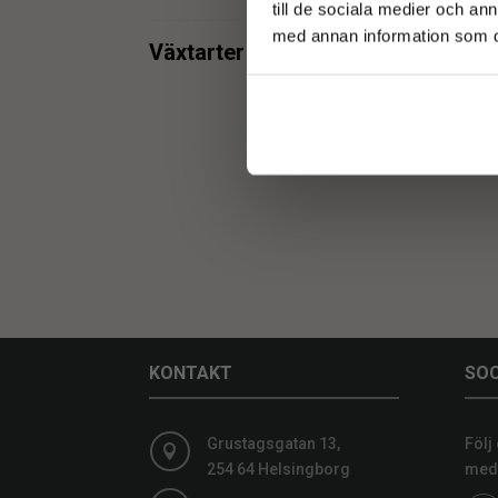
till de sociala medier och a
med annan information som du 
min.
max.
Växtarter
Kak
Kaktus
1
min.
max.
KONTAKT
SOC
Grustagsgatan 13,
Följ

254 64 Helsingborg
medi