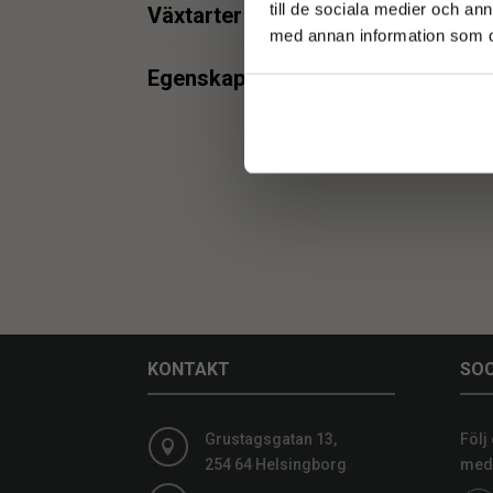
till de sociala medier och a
Växtarter
konstgjort träd
1
med annan information som du 
Ficus Elastica
1
Kon
premium konstväxt
1
Egenskaper
R
Fikus
1
Uv- beständig konstväxt
1
Äkta stam
1
Fikus Robusta
1
UV
1
Gummiträd
1
KONTAKT
SOC
Grustagsgatan 13,
Följ

254 64 Helsingborg
medi