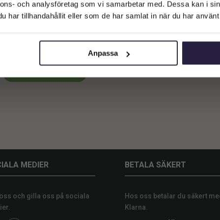
Företagskund (exkl. moms)
nnons- och analysföretag som vi samarbetar med. Dessa kan i sin
har tillhandahållit eller som de har samlat in när du har använt 
Privatkund (inkl. moms)
stgjord Fikus 120 cm | Elastica
obusta äkta stam Grön 120 cm
6399
kr
Anpassa
Lägg till i varukorg
IALA MEDIER
BETALA SÄKERT
 oss och gilla oss på sociala
Hos oss betalar du säkert me
er.
Klarna.