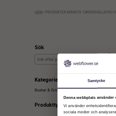
HEM
/ PRODUKTER MÄRKTA ”UNDERHÅLLSFRO V
Sök
Enda
Kategorier
Samtycke
Buskar & Gröna träd
1
Denna webbplats använder 
Produkttyper
Vi använder enhetsidentifierar
sociala medier och analysera 
konstgjord växt
1