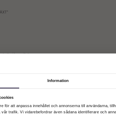
ÄXT”
st ett sökresultat
Information
Välkommen till Webflower
Vilken typ av kund är du? Du kan alltid justera ditt val längst upp
cookies
på sidan.
e för att anpassa innehållet och annonserna till användarna, tillh
vår trafik. Vi vidarebefordrar även sådana identifierare och anna