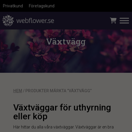
Privatkund
Företagskund
Växtvägg
HEM
/ PRODUKTER MÄRKTA ”VÄXTVÄGG”
Växtväggar för uthyrning
eller köp
Här hittar du alla våra växtväggar. Växtväggar är en bra