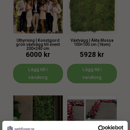
Uthyrning | Konstgjord
Växtvägg | Äkta Mossa
grön växtvägg till event
100×100 cm (1kvm)
200×240 cm
6000
kr
5928
kr
Lägg till i
Lägg till i
varukorg
varukorg