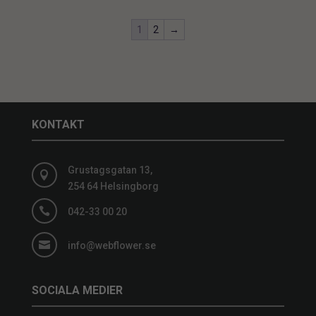
1
2
→
KONTAKT
Grustagsgatan 13,

254 64 Helsingborg

042-33 00 20

info@webflower.se
SOCIALA MEDIER