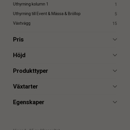
Uthyrning kolumn 1
1
Uthyrning till Event & Mässa & Bröllop
5
Växtvägg
15
Pris
min.
max.
Höjd
min.
max.
Produkttyper
Uthyrning
5
min.
max.
Växtarter
växtvägg
1
Växtvägg
13
min.
max.
Egenskaper
UV
1