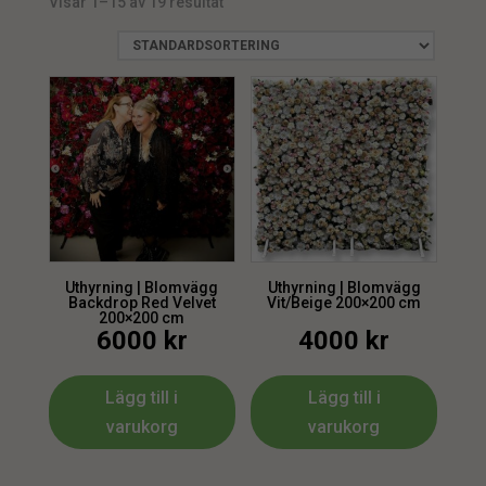
Visar 1–15 av 19 resultat
Uthyrning | Blomvägg
Uthyrning | Blomvägg
Backdrop Red Velvet
Vit/Beige 200×200 cm
200×200 cm
6000
kr
4000
kr
Lägg till i
Lägg till i
varukorg
varukorg