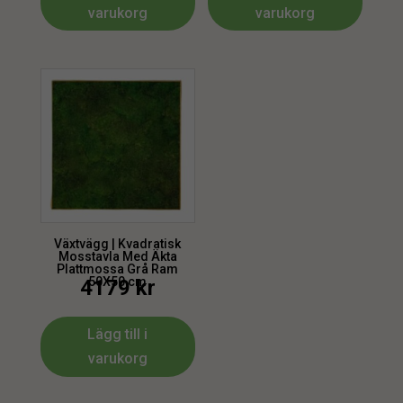
varukorg
varukorg
Växtvägg | Kvadratisk
Mosstavla Med Äkta
Plattmossa Grå Ram
50X50 cm
4179
kr
Lägg till i
varukorg