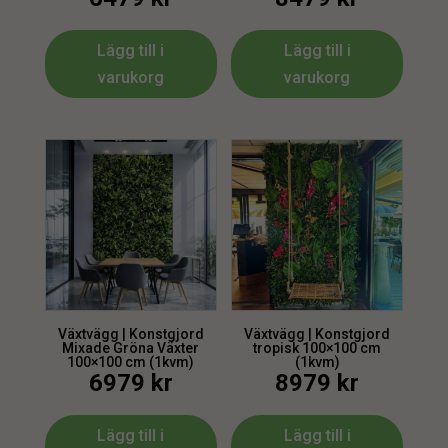
Lägg till i
Lägg till i
varukorg
varukorg
Växtvägg | Konstgjord
Växtvägg | Konstgjord
Mixade Gröna Växter
tropisk 100×100 cm
100×100 cm (1kvm)
(1kvm)
6979
kr
8979
kr
Lägg till i
Lägg till i