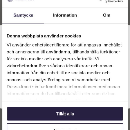
Samtycke
Information
Om
Växtvägg | Blandade
Växtvägg | Blomstrande
Gröna Växter med
slinga längst fönster eller
hängväxter 100×100 cm
entré
(1kvm)
6989
kr
4305
kr
Denna webbplats använder cookies
Vi använder enhetsidentifierare för att anpassa innehållet
Välkommen till Webflower
Lägg till i
Lägg till i
och annonserna till användarna, tillhandahålla funktioner
Vilken typ av kund är du? Du kan alltid justera ditt val
för sociala medier och analysera vår trafik. Vi
varukorg
varukorg
längst upp på sidan.
vidarebefordrar även sådana identifierare och annan
information från din enhet till de sociala medier och
Företagskund (exkl. moms)
annons- och analysföretag som vi samarbetar med.
Dessa kan i sin tur kombinera informationen med annan
information som du har tillhandahållit eller som de har
Privatkund (inkl. moms)
samlat in när du har använt deras tjänster.
Tillåt alla