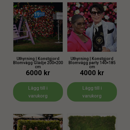
Uthyrning | Konstgjord
Uthyrning | Konstgjord
Blomvägg Glädje 200×200
Blomvägg party 140×185
cm
cm
6000
kr
4000
kr
Lägg till i
Lägg till i
varukorg
varukorg