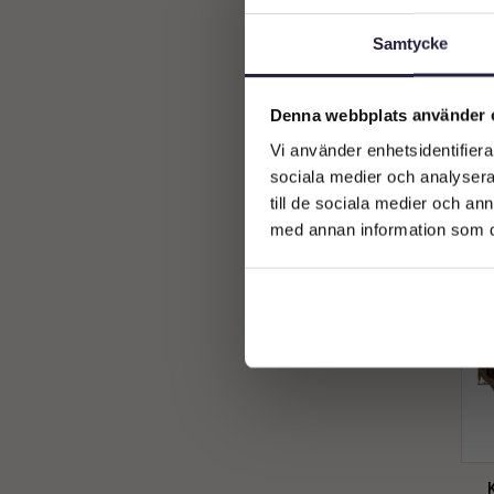
UV
6
Vindruvor
1
Häc
Samtycke
Vinranka
2
Vinstam
1
Denna webbplats använder 
Vi använder enhetsidentifierar
sociala medier och analysera 
till de sociala medier och a
med annan information som du 