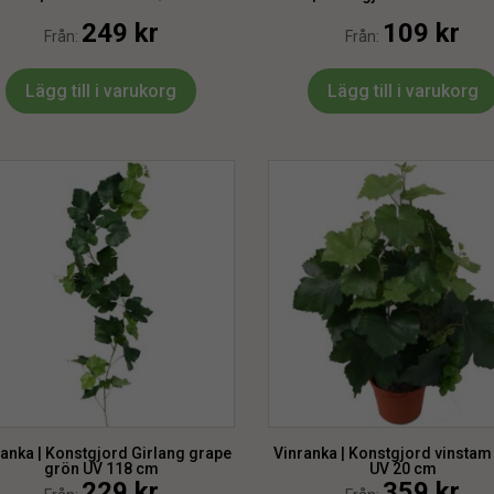
249
kr
109
kr
Från:
Från:
Lägg till i varukorg
Lägg till i varukorg
ranka | Konstgjord Girlang grape
Vinranka | Konstgjord vinstam
grön UV 118 cm
UV 20 cm
229
kr
359
kr