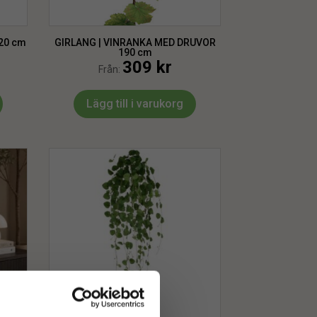
120 cm
GIRLANG | VINRANKA MED DRUVOR
190 cm
309
kr
Från:
Lägg till i varukorg