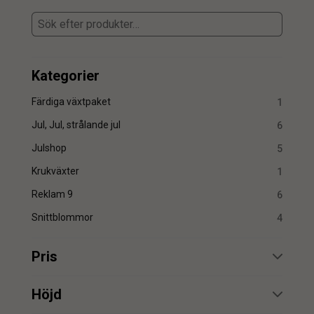
Kategorier
Färdiga växtpaket
1
Jul, Jul, strålande jul
6
Julshop
5
Krukväxter
1
Reklam 9
6
Snittblommor
4
Pris
min.
max.
Höjd