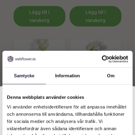
Lägg till i
Lägg till i
varukorg
varukorg
Samtycke
Information
Om
Denna webbplats använder cookies
Amaryllis | Konstgjord Vit
Amaryllis | Vit i kruka 70
snittblomma 50 cm
cm
Vi använder enhetsidentifierare för att anpassa innehållet
Välkommen till Webflower
399
kr
1389
kr
Från:
och annonserna till användarna, tillhandahålla funktioner
Vilken typ av kund är du? Du kan alltid justera ditt val
för sociala medier och analysera vår trafik. Vi
längst upp på sidan.
Lägg till i
Lägg till i
vidarebefordrar även sådana identifierare och annan