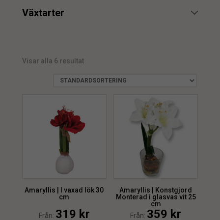
min.
max.
Växtarter
Amaryllis
5
min.
max.
Visar alla 6 resultat
min.
max.
Amaryllis | I vaxad lök 30
Amaryllis | Konstgjord
cm
Monterad i glasvas vit 25
cm
319
kr
359
kr
Från:
Från: