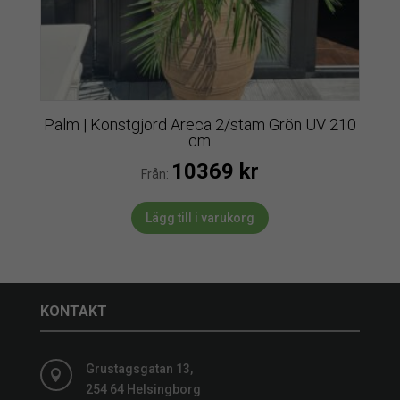
Palm | Konstgjord Areca 2/stam Grön UV 210
cm
10369
kr
Från:
Lägg till i varukorg
KONTAKT
Grustagsgatan 13,

254 64 Helsingborg