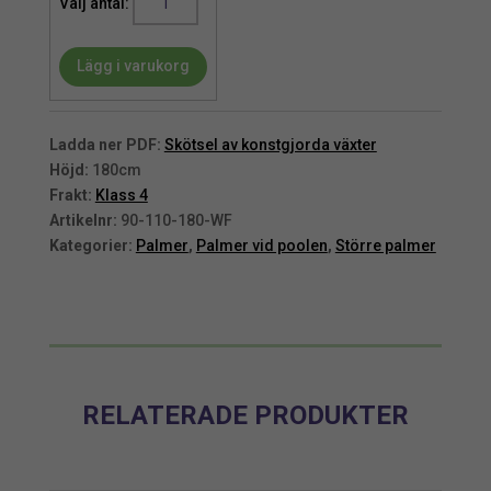
|
Konstgjord
Lägg i varukorg
Areca
palm
handgjord
180
Ladda ner PDF:
Skötsel av konstgjorda växter
cm
Höjd:
180cm
mängd
Frakt:
Klass 4
Artikelnr:
90-110-180-WF
Kategorier:
Palmer
,
Palmer vid poolen
,
Större palmer
RELATERADE PRODUKTER