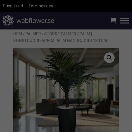
Privatkund
Företagskund
HEM
/
PALMER
/
STÖRRE PALMER
/ PALM |
KONSTGJORD ARECA PALM HANDGJORD 180 CM