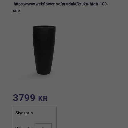
https://www.webflower.se/produkt/kruka-high-100-
cm/
3799
KR
Styckpris
Palm