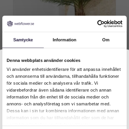
Samtycke
Information
Om
Denna webbplats använder cookies
Vi använder enhetsidentifierare för att anpassa innehållet
Välkommen till Webflower
och annonserna till användarna, tillhandahålla funktioner
Vilken typ av kund är du? Du kan alltid justera ditt val
för sociala medier och analysera vår trafik. Vi
längst upp på sidan.
vidarebefordrar även sådana identifierare och annan
Palm | Konstgjord Kanarie UV 200 cm
information från din enhet till de sociala medier och
Företagskund (exkl. moms)
annons- och analysföretag som vi samarbetar med.
5749
kr
Dessa kan i sin tur kombinera informationen med annan
information som du har tillhandahållit eller som de har
Privatkund (inkl. moms)
samlat in när du har använt deras tjänster.
Lägg till i varukorg