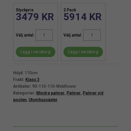
Styckpris
2 Pack
3479
KR
5914
KR
Palm
Palm
|
|
Konstgjord
Konstgjord
Lägg i varukorg
Lägg i varukorg
Areca
Areca
palmbuske
palmbuske
äkta
äkta
palmfaser
palmfaser
Höjd:
110cm
UV
UV
Frakt:
Klass 3
110
110
Artikelnr:
90-110-110-Webflower
cm
cm
Kategorier:
Mindre palmer
,
Palmer
,
Palmer vid
mängd
mängd
poolen
,
Utomhusväxter