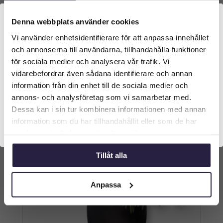
Palm | Konstgjord Areca glasfiberstam Grön
UV 300 cm
Denna webbplats använder cookies
19589
kr
Vi använder enhetsidentifierare för att anpassa innehållet
Välkommen till Webflower
och annonserna till användarna, tillhandahålla funktioner
Lägg till i varukorg
Vilken typ av kund är du? Du kan alltid justera ditt val
för sociala medier och analysera vår trafik. Vi
längst upp på sidan.
vidarebefordrar även sådana identifierare och annan
information från din enhet till de sociala medier och
Företagskund (exkl. moms)
annons- och analysföretag som vi samarbetar med.
Dessa kan i sin tur kombinera informationen med annan
information som du har tillhandahållit eller som de har
Privatkund (inkl. moms)
samlat in när du har använt deras tjänster.
Tillåt alla
Anpassa