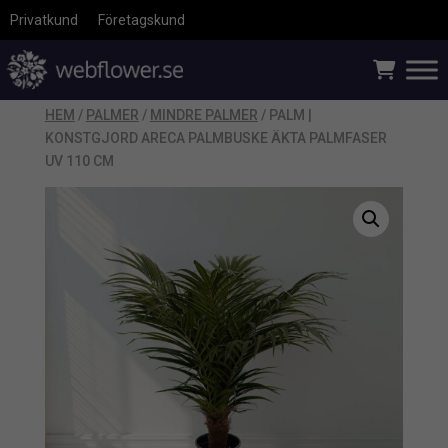
Privatkund
Företagskund
HEM
/
PALMER
/
MINDRE PALMER
/ PALM |
KONSTGJORD ARECA PALMBUSKE ÄKTA PALMFASER
UV 110 CM