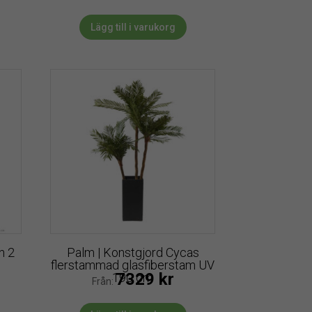
Lägg till i varukorg
n 2
Palm | Konstgjord Cycas
flerstammad glasfiberstam UV
7329
kr
190 cm
Från: