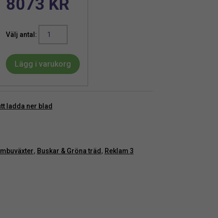
8073
KR
Bambu
|
Konstgjord
Lägg i varukorg
paraplyform
Grönt
UV
170
att ladda ner blad
cm
mängd
mbuväxter
,
Buskar & Gröna träd
,
Reklam 3