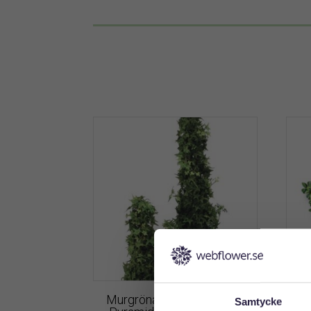
Murgröna | Konstgjord Ivy
B
Samtycke