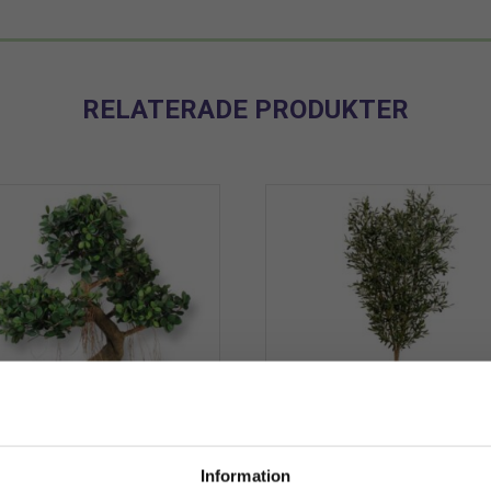
RELATERADE PRODUKTER
onsai | Konstgjord Fikus
Olivträd | Konstgjord äkta
Information