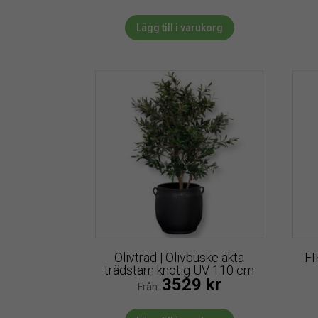
Lägg till i varukorg
Olivträd | Olivbuske äkta
FI
trädstam knotig UV 110 cm
3529
kr
Från: