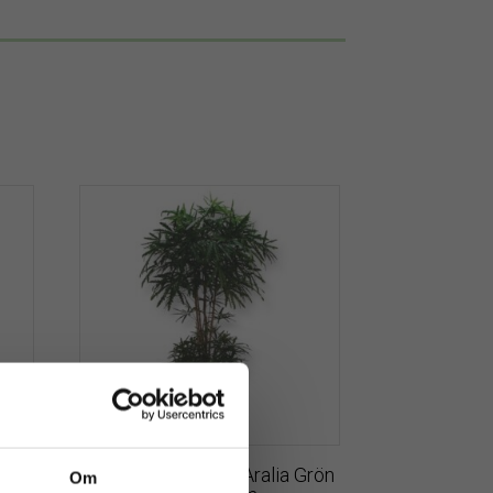
 stam
Palm | Konstgjord Aralia Grön
Om