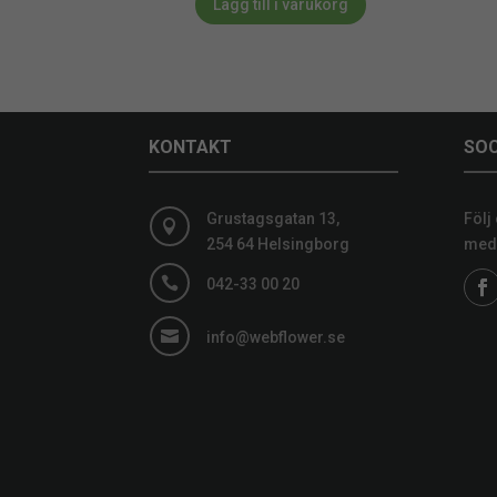
Lägg till i varukorg
KONTAKT
SOC
Grustagsgatan 13,
Följ

254 64 Helsingborg
medi

042-33 00 20

info@webflower.se