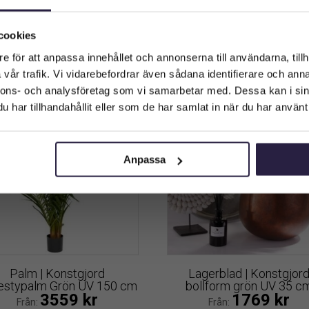
panda UV 78 cm
200 cm
Välkommen till Webflower
7139
kr
7139
kr
Från:
Vilken typ av kund är du? Du kan alltid justera ditt val längst upp
cookies
på sidan.
Lägg till i varukorg
Lägg till i varukorg
e för att anpassa innehållet och annonserna till användarna, tillh
vår trafik. Vi vidarebefordrar även sådana identifierare och anna
Företagskund (exkl. moms)
nnons- och analysföretag som vi samarbetar med. Dessa kan i sin
har tillhandahållit eller som de har samlat in när du har använt 
Privatkund (inkl. moms)
Anpassa
Palm | Konstgjord
Lagerblad | Konstgjor
estypalm Grön UV 150 cm
bollform grön UV 35 c
3559
kr
1769
kr
Från:
Från: