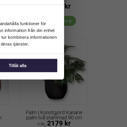
UV 170 cm
4249
kr
Från:
Lägg till i varukorg
andahålla funktioner för
n information från din enhet
 tur kombinera informationen
deras tjänster.
Tillåt alla
d
Palm | Konstgjord Kanarie
m
palm två stammad 90 cm
2179
kr
Från: