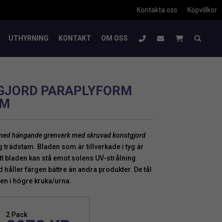
Kontakta oss
Köpvillkor
UTHYRNING
KONTAKT
OM OSS
TGJORD PARAPLYFORM
CM
ed hängande grenverk med skruvad konstgjord
g trädstam. Bladen som är tillverkade i tyg är
tt bladen kan stå emot solens UV-strålning
håller färgen bättre än andra produkter. De tål
en i högre kruka/urna.
2 Pack