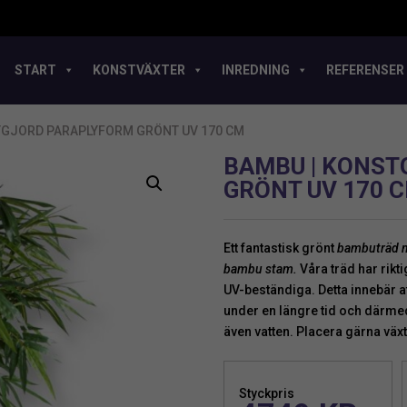
START
KONSTVÄXTER
INREDNING
REFERENSER
TGJORD PARAPLYFORM GRÖNT UV 170 CM
BAMBU | KONS
GRÖNT UV 170 
Ett fantastisk grönt
bambuträd m
bambu stam.
Våra träd har rikti
UV-beständiga. Detta innebär a
under en längre tid och därmed 
även vatten. Placera gärna växt
Styckpris