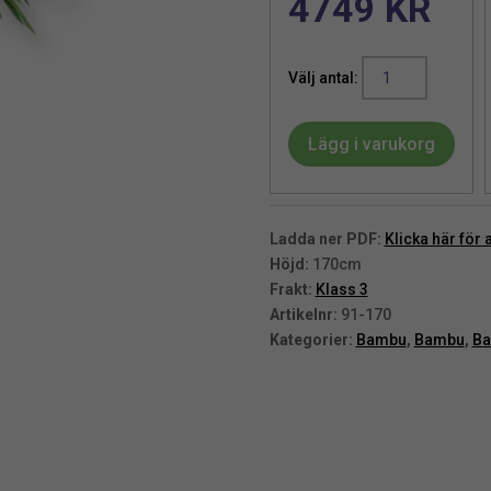
4749
KR
Bambu
|
Konstgjord
Lägg i varukorg
paraplyform
Grönt
UV
170
Ladda ner PDF:
Klicka här för 
cm
Höjd:
170cm
mängd
Frakt:
Klass 3
Artikelnr:
91-170
Kategorier:
Bambu
,
Bambu
,
Ba