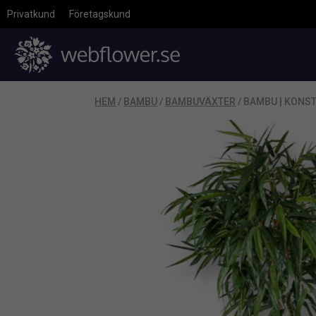
Privatkund
Företagskund
HEM
/
BAMBU
/
BAMBUVÄXTER
/ BAMBU | KONS