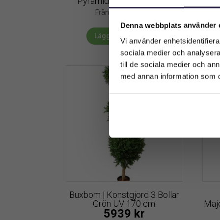
Pyramid Grön UV 110cm
2179
kr
Från:
Denna webbplats använder 
Lägg till i varukorg
Vi använder enhetsidentifierar
sociala medier och analysera 
till de sociala medier och a
med annan information som du 
Buxbom | Konstgjord 3 Bollar
Grön UV 170 cm
Maj
5939
kr