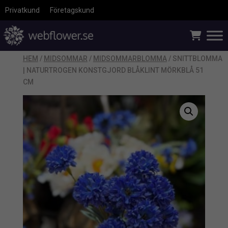
Privatkund
Företagskund
HEM
/
MIDSOMMAR
/
MIDSOMMARBLOMMA
/ SNITTBLOMMA
| NATURTROGEN KONSTGJORD BLÅKLINT MÖRKBLÅ 51
CM