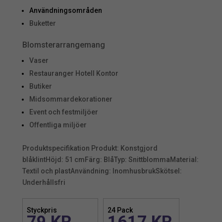
Användningsområden
Buketter
Blomsterarrangemang
Vaser
Restauranger Hotell Kontor
Butiker
Midsommardekorationer
Event och festmiljöer
Offentliga miljöer
Produktspecifikation Produkt: Konstgjord
blåklintHöjd: 51 cmFärg: BlåTyp: SnittblommaMaterial:
Textil och plastAnvändning: InomhusbrukSkötsel:
Underhållsfri
Styckpris
24 Pack
79
KR
1617
KR