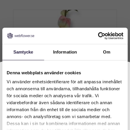
Samtycke
Information
Om
Denna webbplats använder cookies
Vi använder enhetsidentifierare för att anpassa innehållet
Välkommen till Webflower
och annonserna till användarna, tillhandahålla funktioner
Vilken typ av kund är du? Du kan alltid justera ditt val
för sociala medier och analysera vår trafik. Vi
längst upp på sidan.
vidarebefordrar även sådana identifierare och annan
information från din enhet till de sociala medier och
Företagskund (exkl. moms)
annons- och analysföretag som vi samarbetar med.
Bouganvillea | Konstgjord ljusrosa Kvist 68 cm
Dessa kan i sin tur kombinera informationen med annan