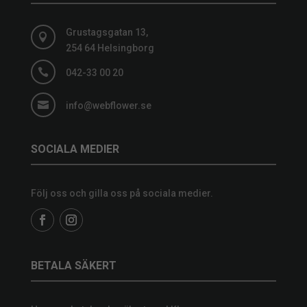
Grustagsgatan 13,

254 64 Helsingborg

042-33 00 20

info@webflower.se
SOCIALA MEDIER
Följ oss och gilla oss på sociala medier.
BETALA SÄKERT