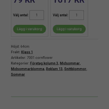
Snittblomma
Snittblomma
|
|
Naturtrogen
Naturtrogen
Lägg i varukorg
Lägg i varukorg
konstgjord
konstgjord
Blåklint
Blåklint
mörkblå
mörkblå
51
51
Höjd:
64cm
cm
cm
Frakt:
Klass 1
mängd
mängd
Artikelnr:
7001 cornflower
Kategorier:
Företag kolumn 3
,
Midsommar
,
Midsommarblomma
,
Reklam 13
,
Snittblommor
,
Sommar