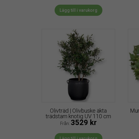
Lägg till i varukorg
Olivträd | Olivbuske äkta
Mur
trädstam knotig UV 110 cm
3529
kr
Från:
Lägg till i varukorg