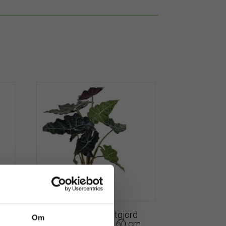
äng
Alocasia | Konstgjord
Om
nne
Skelettsköld UV 60 cm