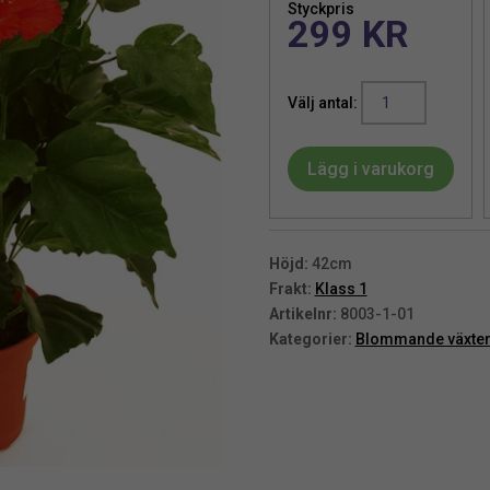
Styckpris
299
KR
Hibiskus
|
Konstgjord
Lägg i varukorg
krukväxt
Röd
42
cm
Höjd:
42cm
mängd
Frakt:
Klass 1
Artikelnr:
8003-1-01
Kategorier:
Blommande växte