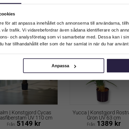
Välkommen till Webflower
499
kr
979
kr
UV 125 cm
Från:
Från:
Vilken typ av kund är du? Du kan alltid justera ditt val längst upp
cookies
på sidan.
Lägg till i varukorg
Lägg till i varukorg
e för att anpassa innehållet och annonserna till användarna, tillh
vår trafik. Vi vidarebefordrar även sådana identifierare och anna
Företagskund (exkl. moms)
nnons- och analysföretag som vi samarbetar med. Dessa kan i sin
har tillhandahållit eller som de har samlat in när du har använt 
Privatkund (inkl. moms)
Anpassa
alm | Konstgjord Cycas
Yucca | Konstgjord Rostr
lasfiberstam UV 110 cm
Grön UV 63 cm
5149
kr
1389
kr
Från:
Från: