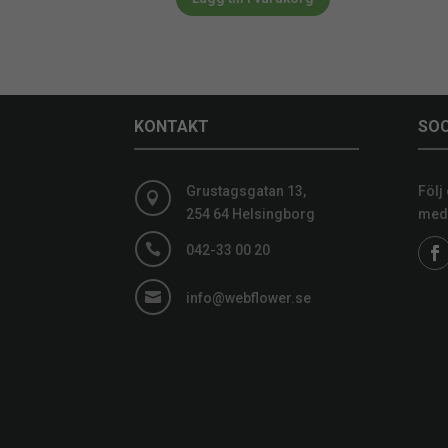
KONTAKT
SOC
Grustagsgatan 13,
Följ

254 64 Helsingborg
medi

042-33 00 20

info@webflower.se