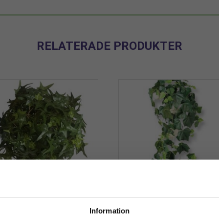
RELATERADE PRODUKTER
Murgröna | Konstgjord
Murgröna | Konstgjord h
Information
ollform Grön Ivy 22 cm
stora blad- monterings pi