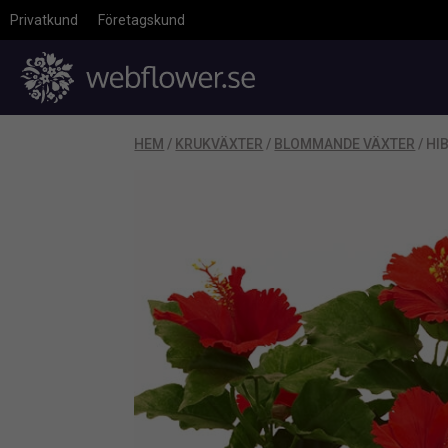
Privatkund
Företagskund
HEM
/
KRUKVÄXTER
/
BLOMMANDE VÄXTER
/ HI