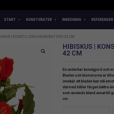
START
KONSTVÄXTER
INREDNING
REFERENSER
BISKUS | KONSTGJORD KRUKVÄXT RÖD 42 CM
HIBISKUS | KO
42 CM
En underbar konstgjord och m
Bladen och blommorna är tillve
innebär att bladen kan stå emo
därmed håller färgen bättre än 
som används bland annat till gr
cm