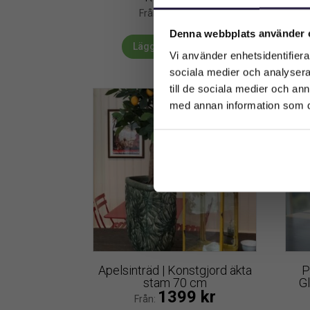
229
kr
Från:
Denna webbplats använder 
Lägg till i varukorg
Vi använder enhetsidentifierar
sociala medier och analysera 
till de sociala medier och a
med annan information som du 
Apelsinträd | Konstgjord äkta
P
stam 70 cm
G
1399
kr
Från: