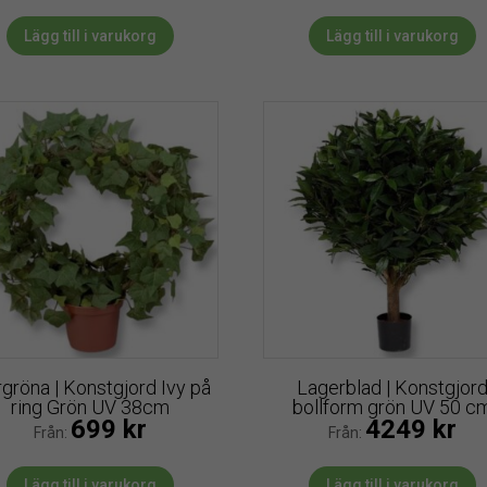
Lägg till i varukorg
Lägg till i varukorg
gröna | Konstgjord Ivy på
Lagerblad | Konstgjor
ring Grön UV 38cm
bollform grön UV 50 c
699
kr
4249
kr
Från:
Från:
Lägg till i varukorg
Lägg till i varukorg