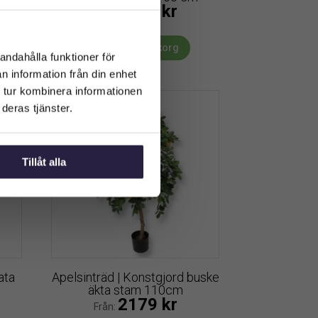
1199
kr
Från:
Lägg till i varukorg
andahålla funktioner för
n information från din enhet
 tur kombinera informationen
deras tjänster.
Tillåt alla
ata
Apelsinträd | Konstgjord buske
äkta stam 110cm
2179
kr
Från: