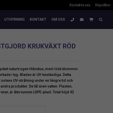
Kontakta oss
Köpvillkor
UTHYRNING
KONTAKT
OM OSS
NSTGJORD KRUKVÄXT RÖD
ycket naturtrogen Hibiskus, med röda blommor.
rkade i tyg. Bladen är UV-beständiga. Detta
t solens UV-strålning under en längre tid och
andra produkter. De tål även vatten. Plasten,
enar, är återvunnen LDPE-plast. Total höjd 42