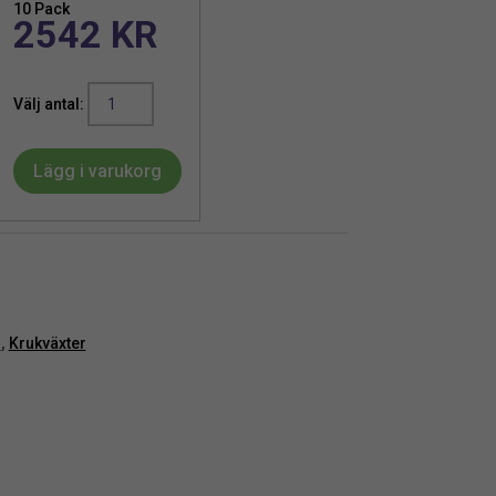
10 Pack
2542
KR
Hibiskus
|
Konstgjord
Lägg i varukorg
krukväxt
Röd
42
cm
mängd
r
,
Krukväxter