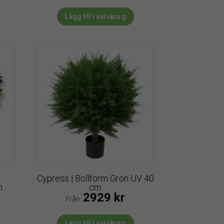
Lägg till i varukorg
d
Cypress | Bollform Grön UV 40
m
cm
2929
kr
Från:
Lägg till i varukorg