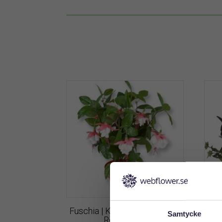
Fuschia | Konstgjord krukväxt
Samtycke
Rosa 27cm
B