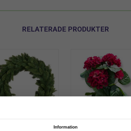
RELATERADE PRODUKTER
rans | Konstgjord Pine
Hortensia | Konstgjord
Information