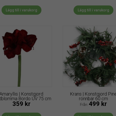
Lägg till i varukorg
Lägg till i varukorg
Amaryllis | Konstgjord
Krans | Konstgjord Pin
ttblomma Bordo UV 75 cm
rönnbär 60 cm
359
kr
499
kr
Från: