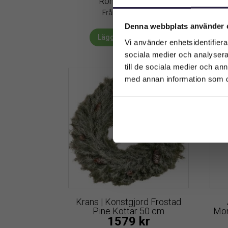
Rönnbär 40 cm
G
499
kr
Från:
Denna webbplats använder 
Lägg till i varukorg
Vi använder enhetsidentifierar
sociala medier och analysera 
till de sociala medier och a
med annan information som du 
Krans | Konstgjord Frostad
Pine Kottar 50 cm
Mon
1579
kr