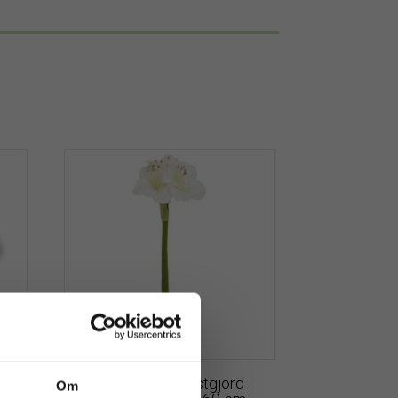
Amaryllis | Konstgjord
Om