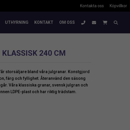
Kontakta oss
Köpvillkor
UTHYRNING
KONTAKT
OM OSS
 KLASSISK 240 CM
Vår storsäljare bland våra julgranar. Konstgjord
ion, färg och fyllighet. Återanvänd den säsong
ngår. Våra klassiska granar, svensk julgran och
vunnen LDPE-plast och har riktig trädstam.