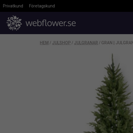
Privatkund
Företagskund
HEM
/
JULSHOP
/
JULGRANAR
/ GRAN | JULGRA