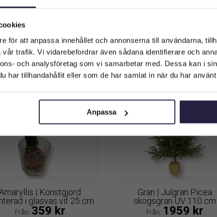
ranris Stor Grön 80 cm
Krukväxt Röd Lila Rosa U
Välkommen till Webflower
1959
kr
399
kr
cm
Från:
Vilken typ av kund är du? Du kan alltid justera ditt val längst upp
cookies
på sidan.
Lägg till i varukorg
Lägg till i varukorg
e för att anpassa innehållet och annonserna till användarna, tillh
vår trafik. Vi vidarebefordrar även sådana identifierare och anna
Företagskund (exkl. moms)
nnons- och analysföretag som vi samarbetar med. Dessa kan i sin
har tillhandahållit eller som de har samlat in när du har använt 
Privatkund (inkl. moms)
Anpassa
Amaryllis | Konstgjord
Gran | Julgran Picea
terad i glasvas vit 25 cm
skogsgran UV 110 cm
359
kr
1959
kr
Från:
Från: