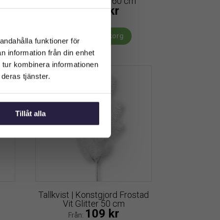
V 40
snittblomma vit 60 cm
279
kr
Från:
Lägg till i varukorg
andahålla funktioner för
n information från din enhet
 tur kombinera informationen
deras tjänster.
Tillåt alla
Tallkvist | Konstgjord Frostad
Vit Glitter 50 cm
109
kr
Från: