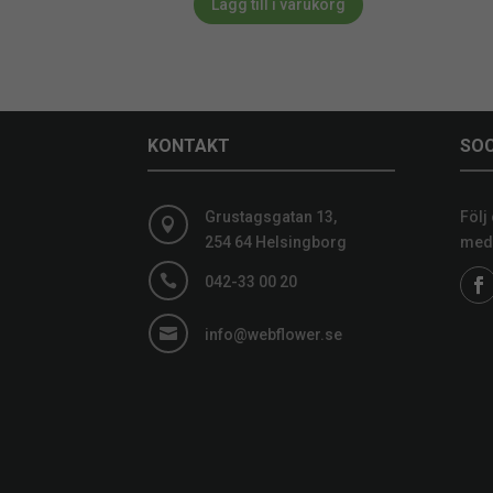
Lägg till i varukorg
KONTAKT
SOC
Grustagsgatan 13,
Följ

254 64 Helsingborg
medi

042-33 00 20

info@webflower.se