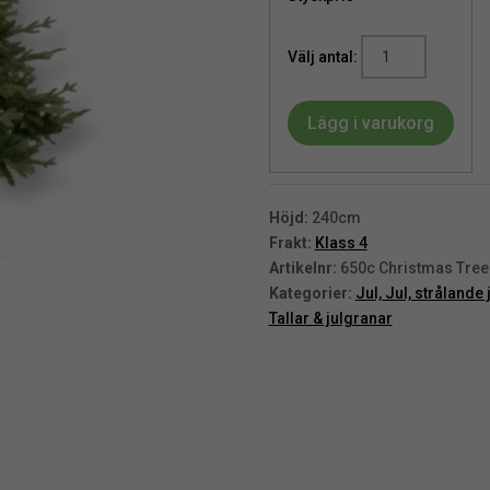
Gran
|
Julgran
Lägg i varukorg
klassisk
240
cm
mängd
Höjd:
240cm
Frakt:
Klass 4
Artikelnr:
650c Christmas Tree
Kategorier:
Jul, Jul, strålande 
Tallar & julgranar