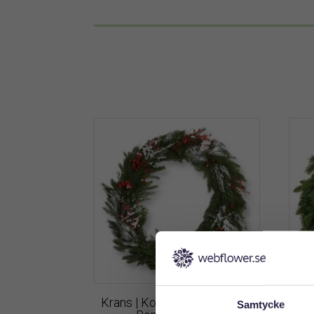
Krans | Konstgjord Granris &
K
Samtycke