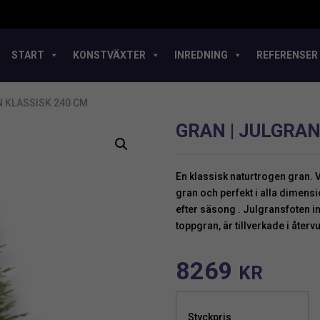
START
KONSTVÄXTER
INREDNING
REFERENSER
N KLASSISK 240 CM
GRAN | JULGRAN
En klassisk naturtrogen gran. 
gran och perfekt i alla dimens
efter säsong . Julgransfoten i
toppgran, är tillverkade i åter
8269
KR
Styckpris