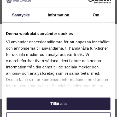
Samtycke
Information
Om
Denna webbplats använder cookies
Vi använder enhetsidentifierare för att anpassa innehållet
Välkommen till Webflower
och annonserna till användarna, tillhandahålla funktioner
Vilken typ av kund är du? Du kan alltid justera ditt val
för sociala medier och analysera vår trafik. Vi
längst upp på sidan.
vidarebefordrar även sådana identifierare och annan
information från din enhet till de sociala medier och
AGAVE | KONSTGJORD GIANT GRÖN 57 CM
Företagskund (exkl. moms)
annons- och analysföretag som vi samarbetar med.
Dessa kan i sin tur kombinera informationen med annan
3759
kr
information som du har tillhandahållit eller som de har
Från:
Privatkund (inkl. moms)
samlat in när du har använt deras tjänster.
Lägg till i varukorg
Tillåt alla