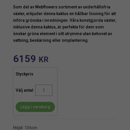
Som del av Webflowers sortiment av underhållsfria
växter, erbjuder denna kaktus en hållbar lösning för att
införa grönska i inredningen. Våra konstgjorda växter,
inklusive denna kaktus, är perfekta för dem som
önskar gröna element i sitt utrymme utan behovet av
vattning, beskärning eller omplantering.
6159
KR
Styckpris
Kaktus
|
Konstgjord
Lägg i varukorg
Grön
136
cm
mängd
Höjd:
136cm