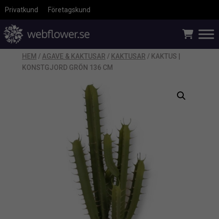
Privatkund
Företagskund
HEM
/
AGAVE & KAKTUSAR
/
KAKTUSAR
/ KAKTUS |
KONSTGJORD GRÖN 136 CM