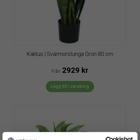
Kaktus | Svärmorstunga Grön 80 cm
2929
kr
Från:
Lägg till i varukorg