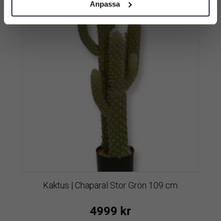
Anpassa
Kaktus | Chaparal Stor Grön 109 cm
4999
kr