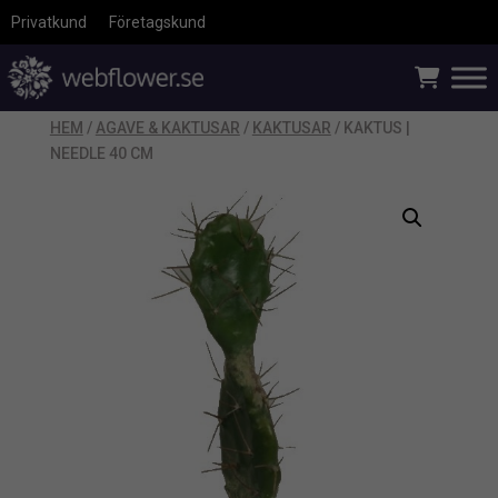
Privatkund
Företagskund
HEM
/
AGAVE & KAKTUSAR
/
KAKTUSAR
/ KAKTUS |
NEEDLE 40 CM