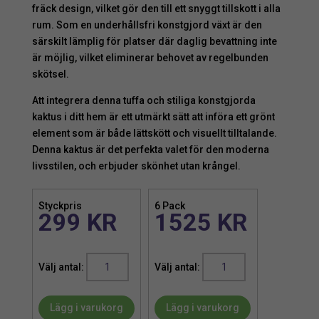
fräck design, vilket gör den till ett snyggt tillskott i alla
rum. Som en underhållsfri konstgjord växt är den
särskilt lämplig för platser där daglig bevattning inte
är möjlig, vilket eliminerar behovet av regelbunden
skötsel.
Att integrera denna tuffa och stiliga konstgjorda
kaktus i ditt hem är ett utmärkt sätt att införa ett grönt
element som är både lättskött och visuellt tilltalande.
Denna kaktus är det perfekta valet för den moderna
livsstilen, och erbjuder skönhet utan krångel.
Styckpris
6 Pack
299
KR
1525
KR
Kaktus
Kaktus
|
|
Needle
Needle
Lägg i varukorg
Lägg i varukorg
40
40