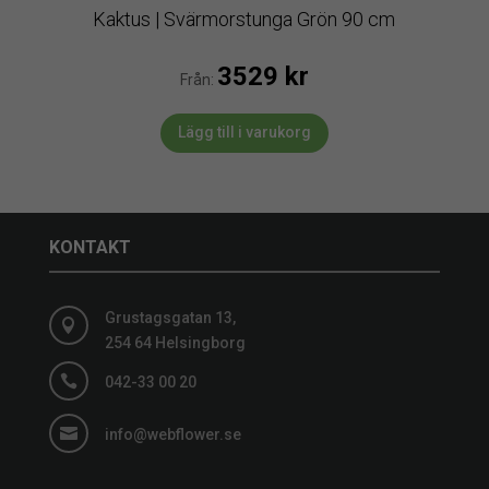
Kaktus | Svärmorstunga Grön 90 cm
3529
kr
Från:
Lägg till i varukorg
KONTAKT
Grustagsgatan 13,

254 64 Helsingborg

042-33 00 20

info@webflower.se