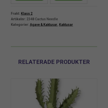
cm
cm
mängd
mängd
Frakt:
Klass 2
Artikelnr:
2348 Cactus Needle
Kategorier:
Agave & Kaktusar
,
Kaktusar
RELATERADE PRODUKTER