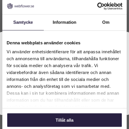
Samtycke
Information
Om
Denna webbplats använder cookies
Vi använder enhetsidentifierare för att anpassa innehållet
Välkommen till Webflower
och annonserna till användarna, tillhandahålla funktioner
Vilken typ av kund är du? Du kan alltid justera ditt val
för sociala medier och analysera vår trafik. Vi
längst upp på sidan.
vidarebefordrar även sådana identifierare och annan
information från din enhet till de sociala medier och
Företagskund (exkl. moms)
annons- och analysföretag som vi samarbetar med.
Aloe | Konstgjord Stor Vera Grön 70 cm
Dessa kan i sin tur kombinera informationen med annan
information som du har tillhandahållit eller som de har
Privatkund (inkl. moms)
5939
kr
Från:
samlat in när du har använt deras tjänster.
Tillåt alla
Lägg till i varukorg