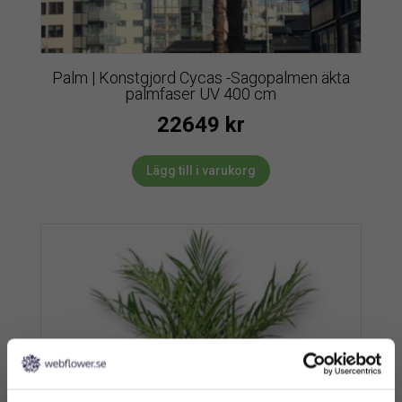
Palm | Konstgjord Cycas -Sagopalmen äkta
palmfaser UV 400 cm
22649
kr
Lägg till i varukorg