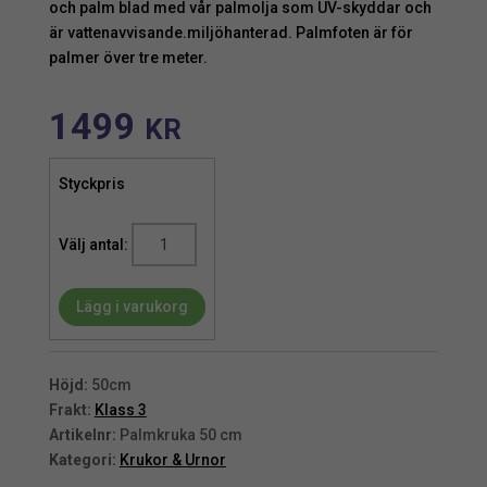
och palm blad med vår palmolja som UV-skyddar och
är vattenavvisande.miljöhanterad. Palmfoten är för
palmer över tre meter.
1499
KR
Styckpris
Palmkruka
|
Kokosrep
Lägg i varukorg
50
cm
mängd
Höjd:
50cm
Frakt:
Klass 3
Artikelnr:
Palmkruka 50 cm
Kategori:
Krukor & Urnor