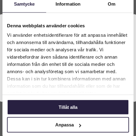
Samtycke
Information
Om
Denna webbplats använder cookies
Vi använder enhetsidentifierare för att anpassa innehållet
Välkommen till Webflower
och annonserna till användarna, tillhandahålla funktioner
Vilken typ av kund är du? Du kan alltid justera ditt val
för sociala medier och analysera vår trafik. Vi
längst upp på sidan.
Palm | Konstgjord Areca Palmbuske Grön UV
vidarebefordrar även sådana identifierare och annan
120 cm
information från din enhet till de sociala medier och
Företagskund (exkl. moms)
3599
kr
annons- och analysföretag som vi samarbetar med.
Från:
Dessa kan i sin tur kombinera informationen med annan
information som du har tillhandahållit eller som de har
Privatkund (inkl. moms)
Lägg till i varukorg
samlat in när du har använt deras tjänster.
Tillåt alla
Anpassa