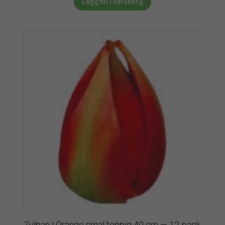
Lägg till i varukorg
Tulpan | Orange smal toppig 40 cm — 12-pack