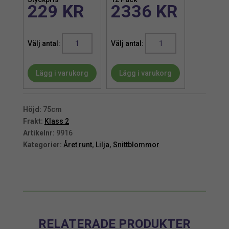
229
KR
2336
KR
Lilja
Lilja
|
|
Konstgjord
Konstgjord
Lägg i varukorg
Lägg i varukorg
snittblomma
snittblomma
rosa
rosa
75
75
cm
cm
Höjd:
75cm
mängd
mängd
Frakt:
Klass 2
Artikelnr:
9916
Kategorier:
Året runt
,
Lilja
,
Snittblommor
RELATERADE PRODUKTER