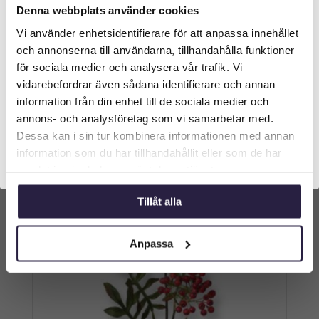
Denna webbplats använder cookies
Ros | Konstgjord snittblomma röd 65 cm
Vi använder enhetsidentifierare för att anpassa innehållet
Välkommen till Webflower
och annonserna till användarna, tillhandahålla funktioner
Vilken typ av kund är du? Du kan alltid justera ditt val
för sociala medier och analysera vår trafik. Vi
99
kr
Från:
längst upp på sidan.
vidarebefordrar även sådana identifierare och annan
information från din enhet till de sociala medier och
Lägg till i varukorg
Företagskund (exkl. moms)
annons- och analysföretag som vi samarbetar med.
Dessa kan i sin tur kombinera informationen med annan
information som du har tillhandahållit eller som de har
Privatkund (inkl. moms)
samlat in när du har använt deras tjänster.
Tillåt alla
Anpassa