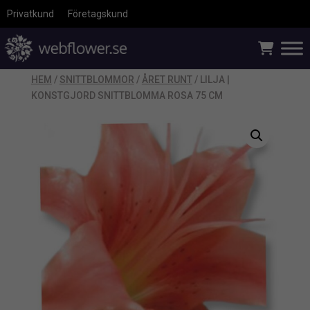
Privatkund
Företagskund
HEM
/
SNITTBLOMMOR
/
ÅRET RUNT
/ LILJA |
KONSTGJORD SNITTBLOMMA ROSA 75 CM