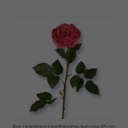
Ros | Konstgjord snittblomma djup rosa 85 cm