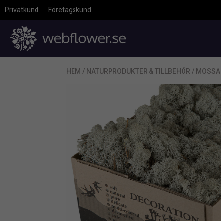
Privatkund
Företagskund
HEM
/
NATURPRODUKTER & TILLBEHÖR
/
MOSSA 