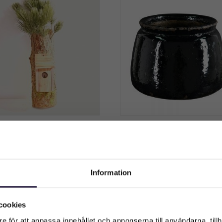
elholk med laddare tall 80
Kruka Walmer
cm
1293
kr
310
kr
Från:
Information
Lägg till i varukorg
Lägg till i varukorg
Välkommen till Webflower
Vilken typ av kund är du? Du kan alltid justera ditt val längst upp
cookies
på sidan.
e för att anpassa innehållet och annonserna till användarna, tillh