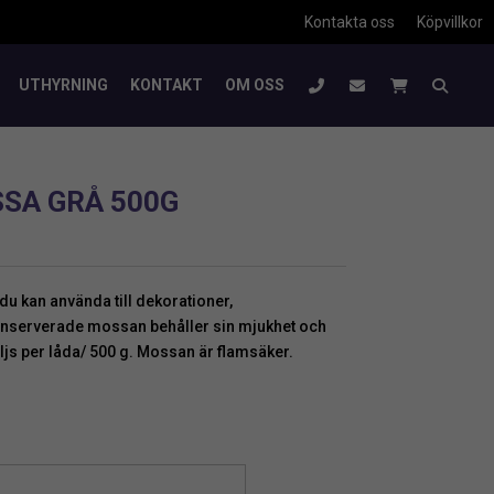
Kontakta oss
Köpvillkor
UTHYRNING
KONTAKT
OM OSS
SSA GRÅ 500G
 kan använda till dekorationer,
serverade mossan behåller sin mjukhet och
js per låda/ 500 g. Mossan är flamsäker.