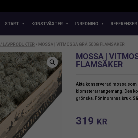
START
KONSTVÄXTER
INREDNING
REFERENSER
/ LAVPRODUKTER
/ MOSSA | VITMOSSA GRÅ 500G FLAMSÄKER
MOSSA | VITMO
FLAMSÄKER
Äkta konserverad mossa som du
blomsterarrangemang. Den kon
grönska. För inomhus bruk. Säl
319
KR