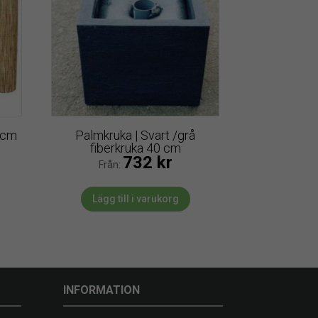
 cm
Palmkruka | Svart /grå
fiberkruka 40 cm
732
kr
Från:
Lägg till i varukorg
INFORMATION