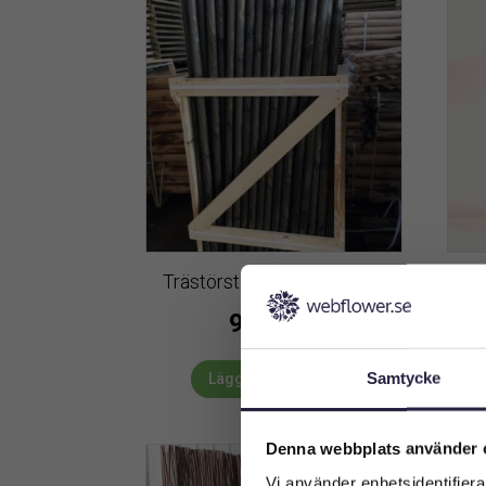
Trästörställ | Svart | 100 st
Fåg
9399
kr
Samtycke
Lägg till i varukorg
Denna webbplats använder 
Vi använder enhetsidentifierar