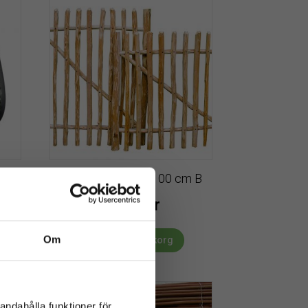
Grind | Kastanj H 100 cm B
175cm
3059
kr
Om
Lägg till i varukorg
andahålla funktioner för