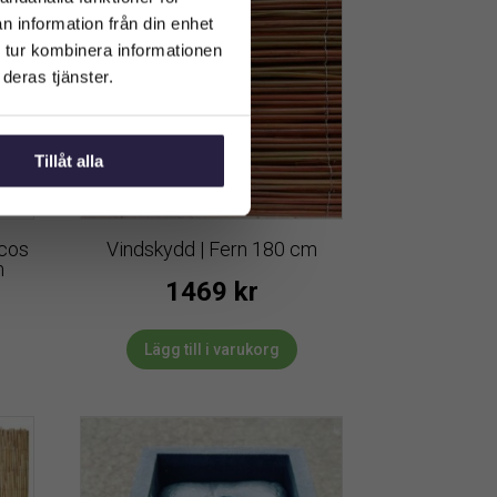
n information från din enhet
 tur kombinera informationen
deras tjänster.
Tillåt alla
cos
Vindskydd | Fern 180 cm
m
1469
kr
Lägg till i varukorg