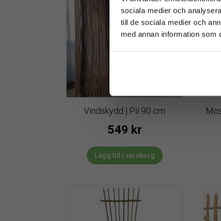
sociala medier och analysera 
till de sociala medier och a
med annan information som du 
Vindskydd | Pil 90 cm
Mos
549
kr
Lägg till i varukorg