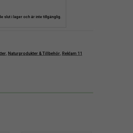
slut i lager och är inte tillgänglig.
ter
,
Naturprodukter & Tillbehör
,
Reklam 11