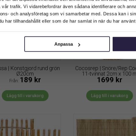
vår trafik. Vi vidarebefordrar även sådana identifierare och anna
Företagskund (exkl. moms)
nnons- och analysföretag som vi samarbetar med. Dessa kan i sin
har tillhandahållit eller som de har samlat in när du har använt 
Privatkund (inkl. moms)
Anpassa
sa | Konstgjord rund grön
Cocosrep | Snöre/Rep Co
Ø20cm
11-tvinnat 2cm x 100 
189
kr
1699
kr
Från:
Lägg till i varukorg
Lägg till i varukorg