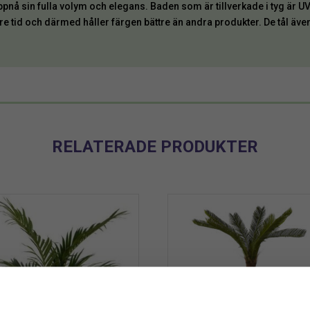
ppnå sin fulla volym och elegans. Baden som är tillverkade i tyg är U
e tid och därmed håller färgen bättre än andra produkter. De tål äve
RELATERADE PRODUKTER