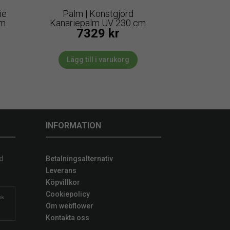
ie
Palm | Konstgjord
cm
Kanariepalm UV 230 cm
7329
kr
Lägg till i varukorg
INFORMATION
d
Betalningsalternativ
Leverans
Köpvillkor
Cookiepolicy
Om webflower
Kontakta oss