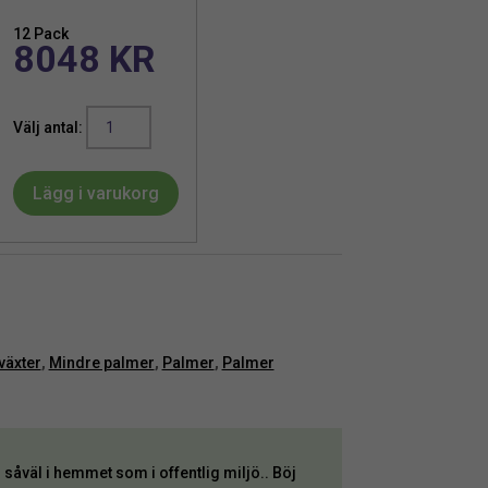
12 Pack
8048
KR
Palm
|
Konstgjord
Lägg i varukorg
Palörpalm
Grön
UV
45
cm
mängd
växter
,
Mindre palmer
,
Palmer
,
Palmer
såväl i hemmet som i offentlig miljö.. Böj