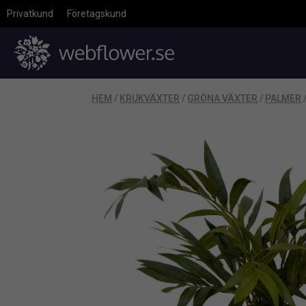
Privatkund
Företagskund
HEM
/
KRUKVÄXTER
/
GRÖNA VÄXTER
/
PALMER