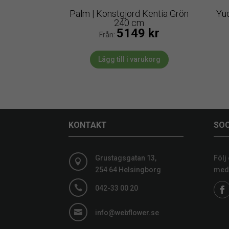
Palm | Konstgjord Kentia Grön
Yu
240 cm
5149
kr
Från:
Lägg till i varukorg
KONTAKT
SOC
Grustagsgatan 13,
Följ

254 64 Helsingborg
medi

042-33 00 20

info@webflower.se