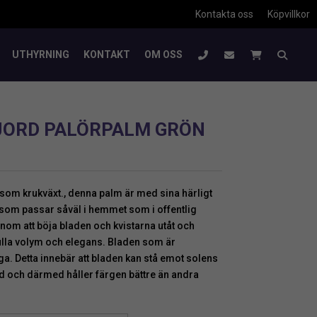
Kontakta oss
Köpvillkor
UTHYRNING
KONTAKT
OM OSS
JORD PALÖRPALM GRÖN
om krukväxt., denna palm är med sina härligt
t som passar såväl i hemmet som i offentlig
enom att böja bladen och kvistarna utåt och
ulla volym och elegans. Bladen som är
iga. Detta innebär att bladen kan stå emot solens
id och därmed håller färgen bättre än andra