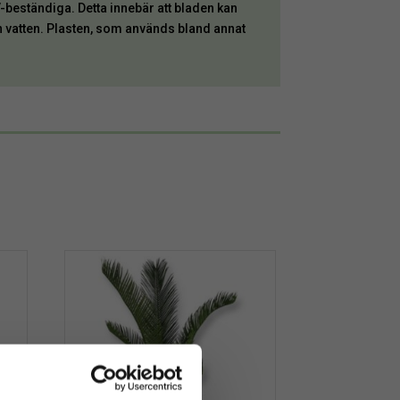
V-beständiga. Detta innebär att bladen kan
n vatten. Plasten, som används bland annat