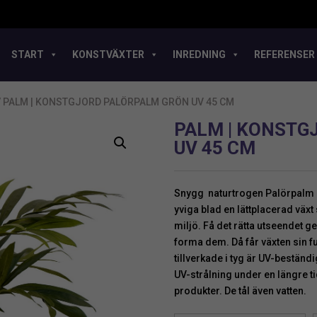
START
KONSTVÄXTER
INREDNING
REFERENSER
/ PALM | KONSTGJORD PALÖRPALM GRÖN UV 45 CM
PALM | KONSTG
UV 45 CM
Snygg naturtrogen Palörpalm s
yviga blad en lättplacerad väx
miljö. Få det rätta utseendet g
forma dem. Då får växten sin f
tillverkade i tyg är UV-beständ
UV-strålning under en längre t
produkter. De tål även vatten.