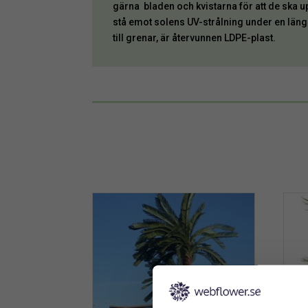
gärna bladen och kvistarna för att de ska u
stå emot solens UV-strålning under en längr
till grenar, är återvunnen LDPE-plast.