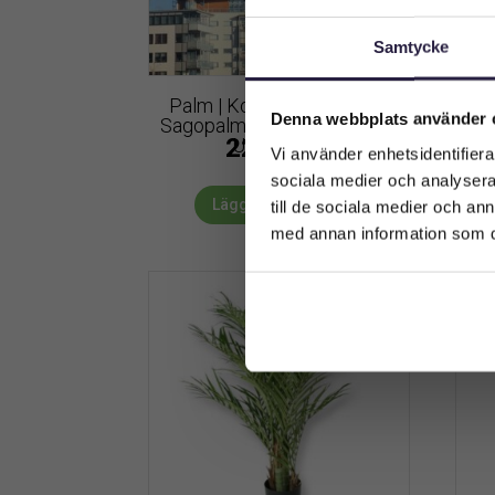
Samtycke
Palm | Konstgjord Cycas -
Denna webbplats använder 
Sagopalmen äkta palmfaser
Maj
22649
kr
UV 400 cm
Vi använder enhetsidentifierar
sociala medier och analysera 
Lägg till i varukorg
till de sociala medier och a
med annan information som du 