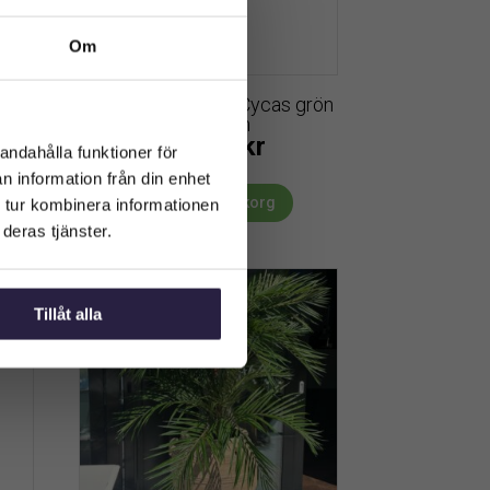
Om
 med
Palm | Konstgjord Cycas grön
cm
UV 60 cm
699
kr
Från:
andahålla funktioner för
n information från din enhet
Lägg till i varukorg
 tur kombinera informationen
deras tjänster.
Tillåt alla