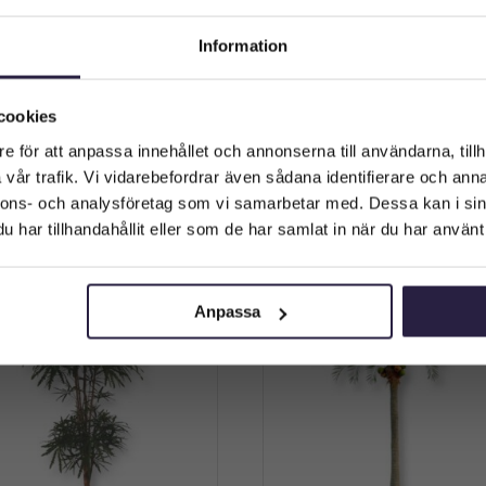
Information
Välkommen till Webflower
Palm | Konstgjord
Palm | Konstgjord Cycas
Vilken typ av kund är du? Du kan alltid justera ditt val längst upp
cookies
estypalm Grön UV 150 cm
äkta palmbark UV 150 
på sidan.
3559
kr
3279
kr
Från:
Från:
e för att anpassa innehållet och annonserna till användarna, tillh
vår trafik. Vi vidarebefordrar även sådana identifierare och anna
Företagskund (exkl. moms)
Lägg till i varukorg
Lägg till i varukorg
nnons- och analysföretag som vi samarbetar med. Dessa kan i sin
har tillhandahållit eller som de har samlat in när du har använt 
Privatkund (inkl. moms)
Anpassa