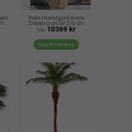
palm
Palm | Konstgjord Areca
cm
2/stam Grön UV 210 cm
10369
kr
Från:
Lägg till i varukorg