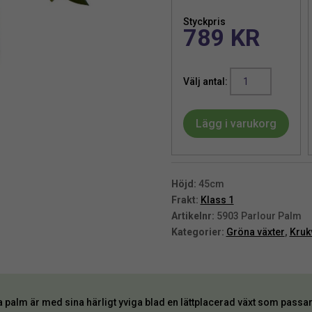
Styckpris
789
KR
Palm
|
Konstgjord
Lägg i varukorg
Palörpalm
Grön
UV
45
Höjd:
45cm
cm
Frakt:
Klass 1
mängd
Artikelnr:
5903 Parlour Palm
Kategorier:
Gröna växter
,
Kruk
palm är med sina härligt yviga blad en lättplacerad växt som passar 