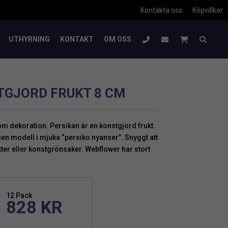
Kontakta oss
Köpvillkor
UTHYRNING
KONTAKT
OM OSS
TGJORD FRUKT 8 CM
m dekoration. Persikan är en konstgjord frukt.
en modell i mjuka “persiko nyanser”. Snyggt att
er eller konstgrönsaker. Webflower har stort
12 Pack
828
KR