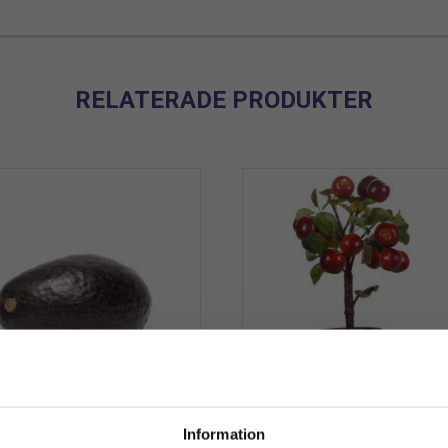
RELATERADE PRODUKTER
kado | Konstgjord frukt 10
Äppelträd | Äpple i kruka
Information