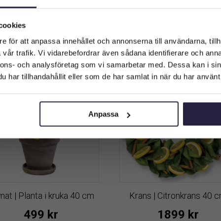
cm
cm
Välkommen till Webflower
139
kr
1169
kr
Från:
Vilken typ av kund är du? Du kan alltid justera ditt val längst upp
cookies
på sidan.
Lägg till i varukorg
Lägg till i varukorg
e för att anpassa innehållet och annonserna till användarna, tillh
vår trafik. Vi vidarebefordrar även sådana identifierare och anna
Företagskund (exkl. moms)
nnons- och analysföretag som vi samarbetar med. Dessa kan i sin
har tillhandahållit eller som de har samlat in när du har använt 
Privatkund (inkl. moms)
Anpassa
at | Planta i kruka 40 cm
Krans | Citronkrans 40 
499
kr
1899
kr