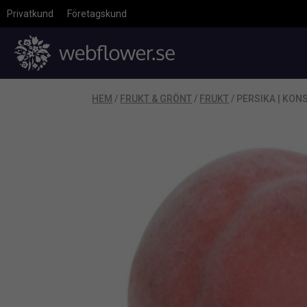
Privatkund
Företagskund
HEM
/
FRUKT & GRÖNT
/
FRUKT
/ PERSIKA | KO