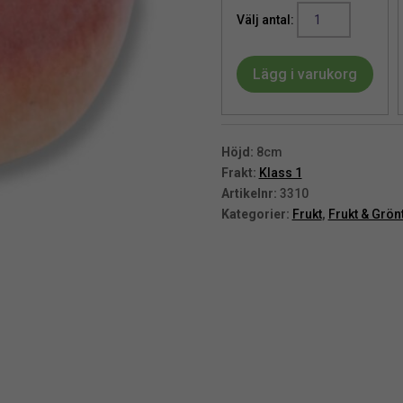
Persika
|
Konstgjord
Lägg i varukorg
frukt
8
cm
mängd
Höjd:
8cm
Frakt:
Klass 1
Artikelnr:
3310
Kategorier:
Frukt
,
Frukt & Grön