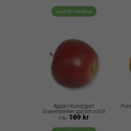
Lägg till i varukorg
Äpple | Konstgjort
Pump
Gravensteiner gul och röd 8
169
kr
cm
Från: