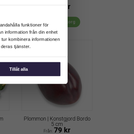
79
kr
Från:
Lägg till i varukorg
andahålla funktioner för
n information från din enhet
 tur kombinera informationen
deras tjänster.
Tillåt alla
cm
Plommon | Konstgjord Bordo
5 cm
79
kr
Från: