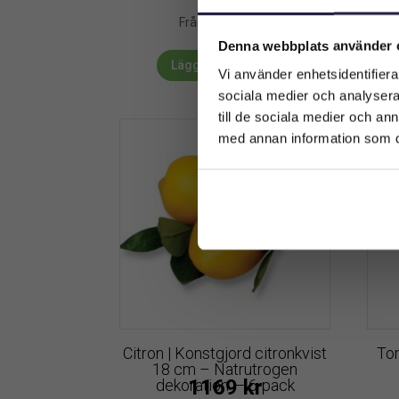
cm
249
kr
Från:
Denna webbplats använder 
Lägg till i varukorg
Vi använder enhetsidentifierar
sociala medier och analysera 
till de sociala medier och a
med annan information som du 
Citron | Konstgjord citronkvist
Tom
18 cm – Natrutrogen
1169
kr
dekoration — 6-pack