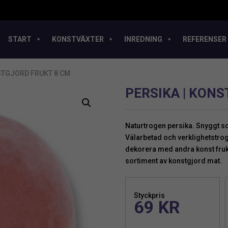
START
KONSTVÄXTER
INREDNING
REFERENSER
NSTGJORD FRUKT 8 CM
PERSIKA | KONS
Naturtrogen persika. Snyggt so
Välarbetad och verklighetstrog
dekorera med andra konst frukt
sortiment av konstgjord mat.
Styckpris
69
KR