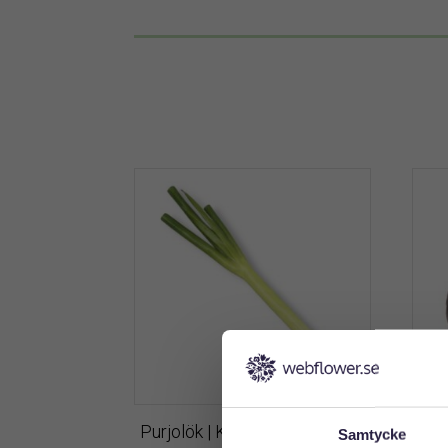
Purjolök | Konstgjord Grön 50
Avo
Samtycke