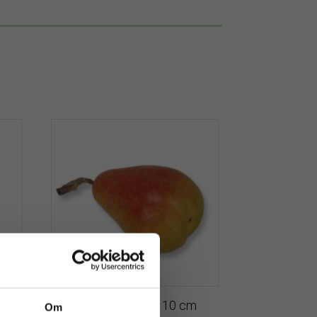
 40
Päron | Gul/Röd 10 cm
Om