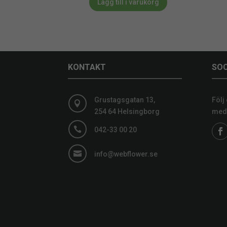
Lägg till i varukorg
KONTAKT
SOC
Grustagsgatan 13,
Följ

254 64 Helsingborg
medi

042-33 00 20

info@webflower.se