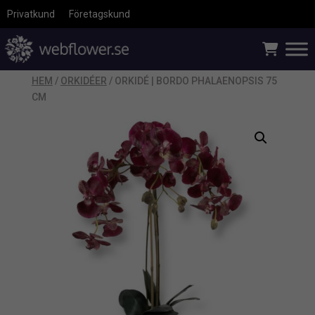
Privatkund
Företagskund
HEM
/
ORKIDÉER
/ ORKIDÉ | BORDO PHALAENOPSIS 75
CM