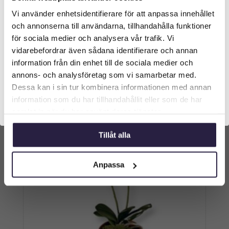
Orkidé | Cymbidium Cream i kruka 68 cm
Vi använder enhetsidentifierare för att anpassa innehållet
Välkommen till Webflower
och annonserna till användarna, tillhandahålla funktioner
1199
kr
Vilken typ av kund är du? Du kan alltid justera ditt val
för sociala medier och analysera vår trafik. Vi
längst upp på sidan.
vidarebefordrar även sådana identifierare och annan
Lägg till i varukorg
information från din enhet till de sociala medier och
Företagskund (exkl. moms)
annons- och analysföretag som vi samarbetar med.
Dessa kan i sin tur kombinera informationen med annan
information som du har tillhandahållit eller som de har
Privatkund (inkl. moms)
samlat in när du har använt deras tjänster.
Tillåt alla
Anpassa