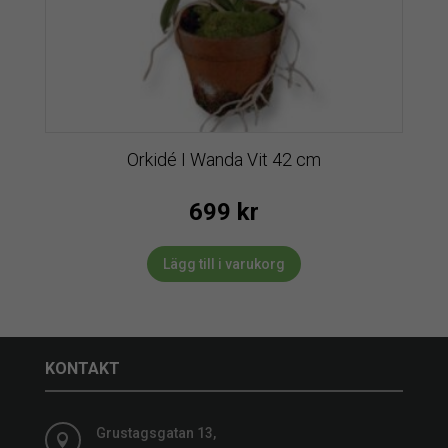
Orkidé I Wanda Vit 42 cm
699
kr
Lägg till i varukorg
KONTAKT
Grustagsgatan 13,
