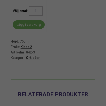
Orkidé
|
Bordo
Lägg i varukorg
Phalaenopsis
75
cm
mängd
Höjd:
75cm
Frakt:
Klass 2
Artikelnr:
842-3
Kategori:
Orkidéer
RELATERADE PRODUKTER