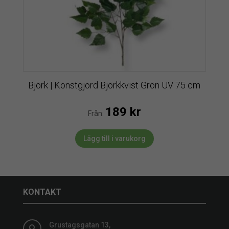
Björk | Konstgjord Björkkvist Grön UV 75 cm
189
kr
Från:
Lägg till i varukorg
KONTAKT
Grustagsgatan 13,
