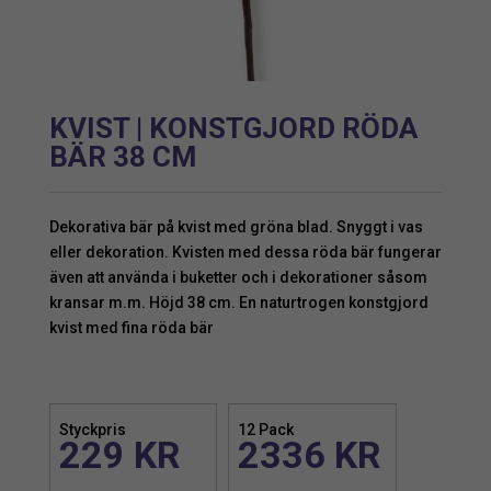
KVIST | KONSTGJORD RÖDA
BÄR 38 CM
Dekorativa bär på kvist med gröna blad. Snyggt i vas
eller dekoration. Kvisten med dessa röda bär fungerar
även att använda i buketter och i dekorationer såsom
kransar m.m. Höjd 38 cm. En naturtrogen konstgjord
kvist med fina röda bär
Styckpris
12 Pack
229
KR
2336
KR