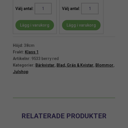
Kvist
Kvist
|
|
Konstgjord
Konstgjord
Lägg i varukorg
Lägg i varukorg
röda
röda
bär
bär
38
38
cm
cm
Höjd:
38cm
mängd
mängd
Frakt:
Klass 1
Artikelnr:
9533 berry red
Kategorier:
Bärkvistar
,
Blad, Gräs & Kvistar
,
Blommor
,
Julshop
RELATERADE PRODUKTER