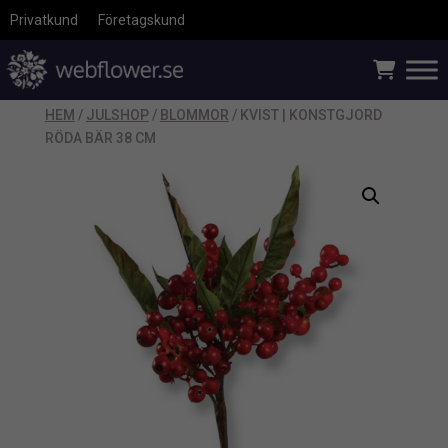
Privatkund
Företagskund
HEM
/
JULSHOP
/
BLOMMOR
/ KVIST | KONSTGJORD
RÖDA BÄR 38 CM