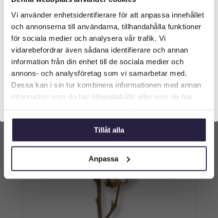
Ek | Konstgjord Kvist höst UV 110 cm
Vi använder enhetsidentifierare för att anpassa innehållet
Välkommen till Webflower
och annonserna till användarna, tillhandahålla funktioner
299
kr
Vilken typ av kund är du? Du kan alltid justera ditt val
Från:
för sociala medier och analysera vår trafik. Vi
längst upp på sidan.
vidarebefordrar även sådana identifierare och annan
Lägg till i varukorg
information från din enhet till de sociala medier och
Företagskund (exkl. moms)
annons- och analysföretag som vi samarbetar med.
Dessa kan i sin tur kombinera informationen med annan
information som du har tillhandahållit eller som de har
Privatkund (inkl. moms)
samlat in när du har använt deras tjänster.
Tillåt alla
Anpassa