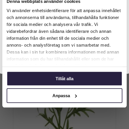
Denna webbplats använder cookies
LILJA | ESTER VIT 85 CM
Vi använder enhetsidentifierare för att anpassa innehållet
Välkommen till Webflower
och annonserna till användarna, tillhandahålla funktioner
219
kr
Vilken typ av kund är du? Du kan alltid justera ditt val
Från:
för sociala medier och analysera vår trafik. Vi
längst upp på sidan.
vidarebefordrar även sådana identifierare och annan
Lägg till i varukorg
information från din enhet till de sociala medier och
Företagskund (exkl. moms)
annons- och analysföretag som vi samarbetar med.
Dessa kan i sin tur kombinera informationen med annan
information som du har tillhandahållit eller som de har
Privatkund (inkl. moms)
samlat in när du har använt deras tjänster.
Tillåt alla
Anpassa