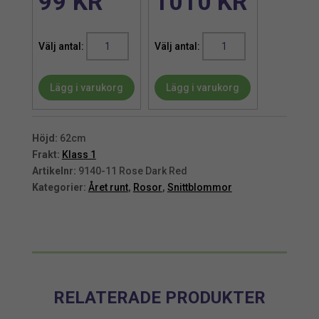
99
KR
1010
KR
Ros
Ros
|
|
Konstgjord
Konstgjord
Lägg i varukorg
Lägg i varukorg
snittblomma
snittblomma
Mörkröd
Mörkröd
62
62
cm
cm
Höjd:
62cm
mängd
mängd
Frakt:
Klass 1
Artikelnr:
9140-11 Rose Dark Red
Kategorier:
Året runt
,
Rosor
,
Snittblommor
RELATERADE PRODUKTER