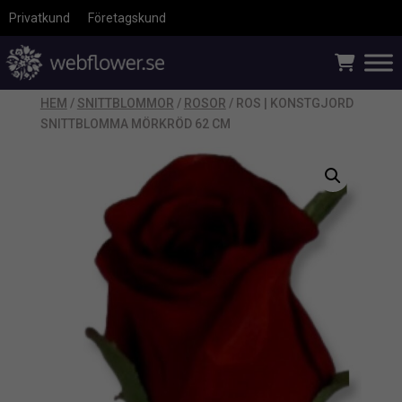
Privatkund
Företagskund
HEM
/
SNITTBLOMMOR
/
ROSOR
/ ROS | KONSTGJORD
SNITTBLOMMA MÖRKRÖD 62 CM