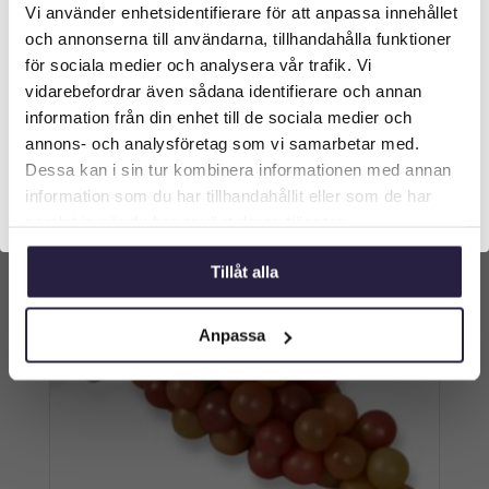
Vi använder enhetsidentifierare för att anpassa innehållet
Välkommen till Webflower
539
kr
Från:
och annonserna till användarna, tillhandahålla funktioner
Vilken typ av kund är du? Du kan alltid justera ditt val
för sociala medier och analysera vår trafik. Vi
längst upp på sidan.
Lägg till i varukorg
vidarebefordrar även sådana identifierare och annan
information från din enhet till de sociala medier och
Företagskund (exkl. moms)
annons- och analysföretag som vi samarbetar med.
Dessa kan i sin tur kombinera informationen med annan
information som du har tillhandahållit eller som de har
Privatkund (inkl. moms)
samlat in när du har använt deras tjänster.
Tillåt alla
Anpassa