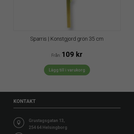
Sparris | Konstgjord grön 35 cm
109
kr
Från:
Lägg till i varukorg
KONTAKT
Grustagsgatan 13,

254 64 Helsingborg