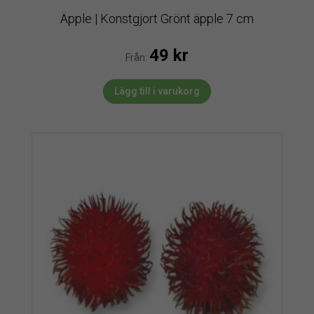
Äpple | Konstgjort Grönt äpple 7 cm
49
kr
Från:
Lägg till i varukorg