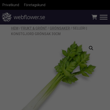
Privatkund
Företagskund
HEM
/
FRUKT & GRÖNT
/
GRÖNSAKER
/ SELLERI |
KONSTGJORD GRÖNSAK 30CM