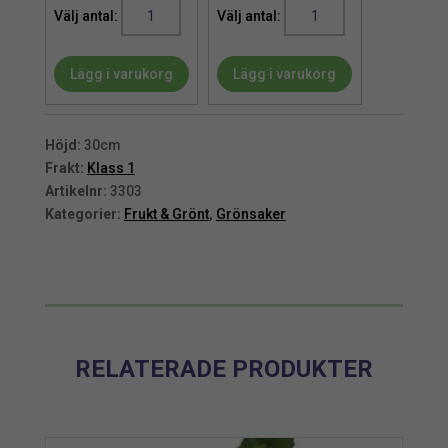
Selleri
Selleri
|
|
Konstgjord
Konstgjord
Lägg i varukorg
Lägg i varukorg
grönsak
grönsak
30cm
30cm
mängd
mängd
Höjd:
30cm
Frakt:
Klass 1
Artikelnr:
3303
Kategorier:
Frukt & Grönt
,
Grönsaker
RELATERADE PRODUKTER