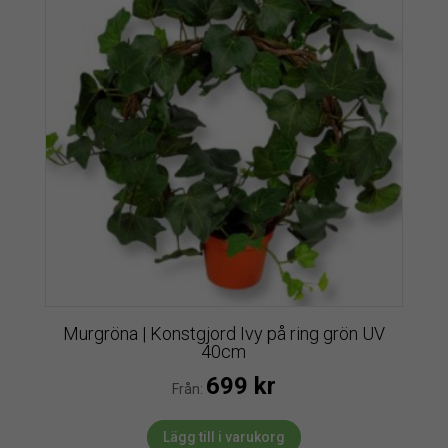
Murgröna | Konstgjord Ivy på ring grön UV
40cm
699
kr
Från:
Lägg till i varukorg