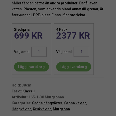
håller färgen bättre än andra produkter. De tål även
vatten. Plasten, som används bland annat till grenar, är
återvunnen LDPE-plast. Finns i fler storlekar.
Styckpris
4 Pack
699
KR
2377
KR
Murgröna
Murgröna
|
|
Konstgjord
Konstgjord
Lägg i varukorg
Lägg i varukorg
Ivy
Ivy
på
på
ring
ring
Grön
Grön
Höjd:
38cm
UV
UV
Frakt:
Klass 1
38cm
38cm
Artikelnr:
165-1-38 Murgrönan
mängd
mängd
Kategorier:
Gröna hängväxter
,
Gröna växter
,
Hängväxter
,
Krukväxter
,
Murgröna