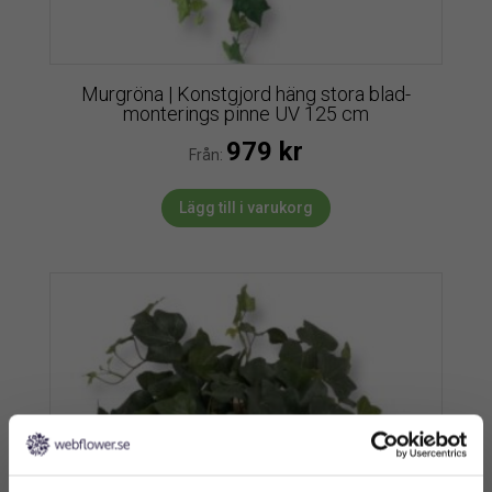
Murgröna | Konstgjord häng stora blad-
monterings pinne UV 125 cm
979
kr
Från:
Lägg till i varukorg