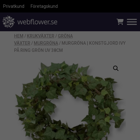
Privatkund
Företagskund
HEM
/
KRUKVÄXTER
/
GRÖNA
VÄXTER
/
MURGRÖNA
/ MURGRÖNA | KONSTGJORD IVY
PÅ RING GRÖN UV 38CM