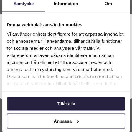
Samtycke
Information
Om
Denna webbplats använder cookies
Vi använder enhetsidentifierare för att anpassa innehållet
Välkommen till Webflower
och annonserna till användarna, tillhandahålla funktioner
Vilken typ av kund är du? Du kan alltid justera ditt val
för sociala medier och analysera vår trafik. Vi
längst upp på sidan.
Murgröna | Konstgjord engelsk Ivy UV 45cm
vidarebefordrar även sådana identifierare och annan
information från din enhet till de sociala medier och
499
kr
Företagskund (exkl. moms)
annons- och analysföretag som vi samarbetar med.
Från:
Dessa kan i sin tur kombinera informationen med annan
information som du har tillhandahållit eller som de har
Privatkund (inkl. moms)
Lägg till i varukorg
samlat in när du har använt deras tjänster.
Tillåt alla
Anpassa