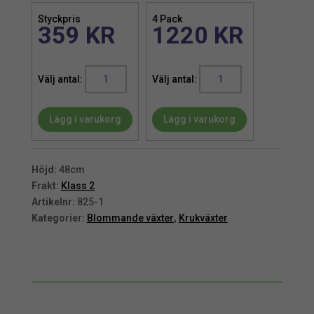
Styckpris
4 Pack
359
KR
1220
KR
Doftranka
Doftranka
|
|
Klättrande
Klättrande
Lägg i varukorg
Lägg i varukorg
på
på
ring
ring
48
48
cm
cm
Höjd:
48cm
mängd
mängd
Frakt:
Klass 2
Artikelnr:
825-1
Kategorier:
Blommande växter
,
Krukväxter