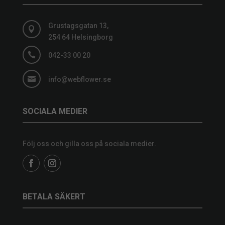
Grustagsgatan 13,

254 64 Helsingborg

042-33 00 20

info@webflower.se
SOCIALA MEDIER
Följ oss och gilla oss på sociala medier.
BETALA SÄKERT