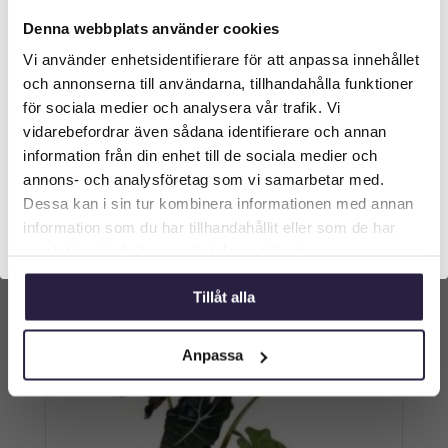
Denna webbplats använder cookies
Vi använder enhetsidentifierare för att anpassa innehållet
Välkommen till Webflower
Lagerblad | Konstgjord bollform grön UV 50
och annonserna till användarna, tillhandahålla funktioner
cm
Vilken typ av kund är du? Du kan alltid justera ditt val
för sociala medier och analysera vår trafik. Vi
längst upp på sidan.
4249
kr
Från:
vidarebefordrar även sådana identifierare och annan
information från din enhet till de sociala medier och
Företagskund (exkl. moms)
Lägg till i varukorg
annons- och analysföretag som vi samarbetar med.
Dessa kan i sin tur kombinera informationen med annan
information som du har tillhandahållit eller som de har
Privatkund (inkl. moms)
samlat in när du har använt deras tjänster.
Tillåt alla
Anpassa