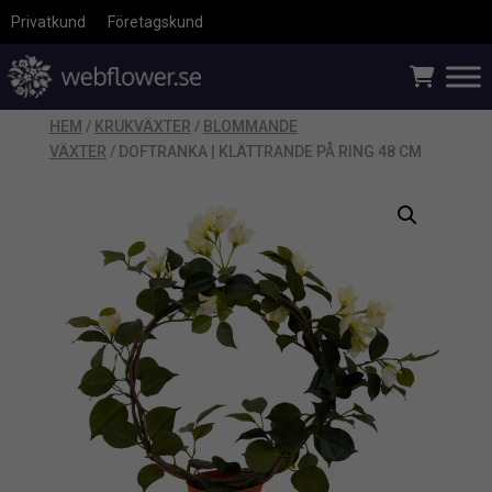
Privatkund
Företagskund
HEM
/
KRUKVÄXTER
/
BLOMMANDE
VÄXTER
/ DOFTRANKA | KLÄTTRANDE PÅ RING 48 CM