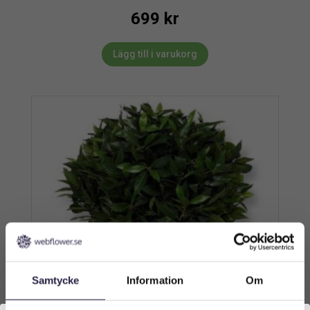
699
kr
Lägg till i varukorg
Samtycke
Information
Om