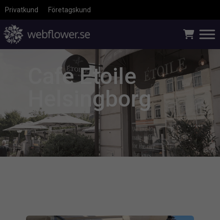
Privatkund
Företagskund
Cafe Etoile
Helsingborg