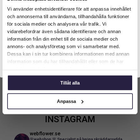
Vi använder enhetsidentifierare för att anpassa innehållet
Välkommen till Webflower
och annonserna till användarna, tillhandahålla funktioner
Vilken typ av kund är du? Du kan alltid justera ditt val
för sociala medier och analysera vår trafik. Vi
längst upp på sidan.
vidarebefordrar även sådana identifierare och annan
information från din enhet till de sociala medier och
Företagskund (exkl. moms)
annons- och analysföretag som vi samarbetar med.
Dessa kan i sin tur kombinera informationen med annan
information som du har tillhandahållit eller som de har
←
Fler inspirerande referenser
Privatkund (inkl. moms)
Fler inspirerande referenser
→
samlat in när du har använt deras tjänster.
Tillåt alla
Anpassa
WEBFLOWER.SE PÅ
INSTAGRAM
webflower.se
🌸webshop 🌸
Specialist på lyxiga skräddarsydda