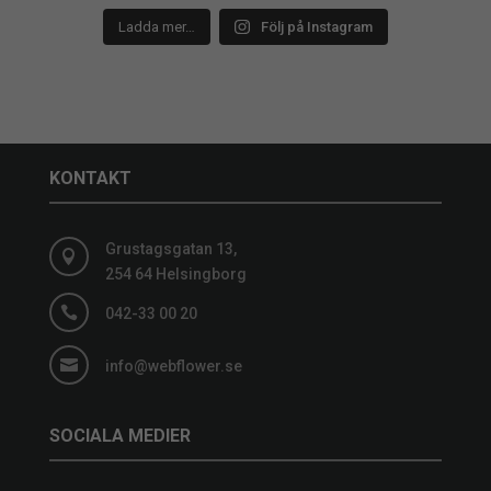
Ladda mer…
Följ på Instagram
KONTAKT
Grustagsgatan 13,

254 64 Helsingborg

042-33 00 20

info@webflower.se
SOCIALA MEDIER