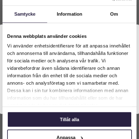
Samtycke
Information
Om
Denna webbplats använder cookies
Vi använder enhetsidentifierare för att anpassa innehållet
Välkommen till Webflower
och annonserna till användarna, tillhandahålla funktioner
Vilken typ av kund är du? Du kan alltid justera ditt val
för sociala medier och analysera vår trafik. Vi
längst upp på sidan.
vidarebefordrar även sådana identifierare och annan
information från din enhet till de sociala medier och
Företagskund (exkl. moms)
annons- och analysföretag som vi samarbetar med.
Dessa kan i sin tur kombinera informationen med annan
information som du har tillhandahållit eller som de har
Privatkund (inkl. moms)
samlat in när du har använt deras tjänster.
Tillåt alla
Anpassa