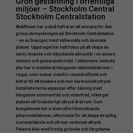
Grön gestaltning i offentliga
miljöer – Stockholm Central
Stockholm Centralstation
Webflower har också haft äran att ansvara för den
gröna utsmyckningen på Stockholm Centralstation
– en av Sveriges mest välbesökta och ikoniska
platser. Uppdraget har haft fokus på att skapa en
varm, levande och inbjudande atmosfär i en annars
intensiv och pulserande miljö. I stationens centrala
ytor har vi installerat hängande växtinstallationer i
ringar, som svävar ovanför resenärsflödet och
bidrar till ett mjukare och mer harmoniskt intryck.
Installationerna anpassas efter säsong med
hängande sommarträd och vinterträd, vilket ger
platsen ett föränderligt uttryck året runt. Som
komplement har vi även utfört blomstrande
pelarinstallationer, utformade för att skapa en tydlig
sommarkänsla och ett mer ombonat uttryck.
Pelarna kläs med frodig grönska och färgstarka