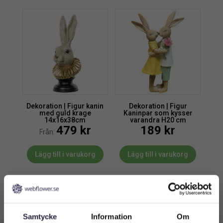
Dekoration | Figur kanin
Dekoration | Figur
med guld krage
Kaninpar som kysser
14x16x38cm
varandra H20 cm
479
kr
189
kr
Från:
Lägg till i varukorg
Lägg till i varukorg
Samtycke
Information
Om