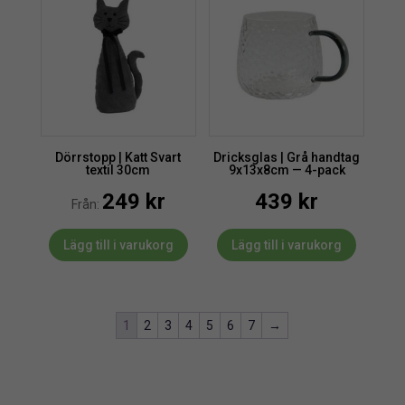
Dörrstopp | Katt Svart
Dricksglas | Grå handtag
textil 30cm
9x13x8cm — 4-pack
249
kr
439
kr
Från:
Lägg till i varukorg
Lägg till i varukorg
1
2
3
4
5
6
7
→