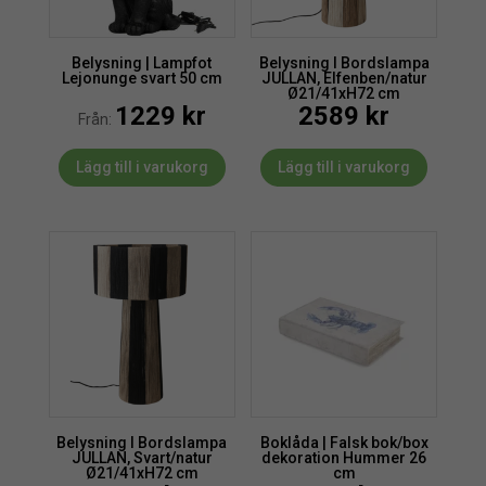
Belysning | Lampfot
Belysning l Bordslampa
Lejonunge svart 50 cm
JULLAN, Elfenben/natur
Ø21/41xH72 cm
1229
kr
2589
kr
Från:
Lägg till i varukorg
Lägg till i varukorg
Belysning l Bordslampa
Boklåda | Falsk bok/box
JULLAN, Svart/natur
dekoration Hummer 26
Ø21/41xH72 cm
cm