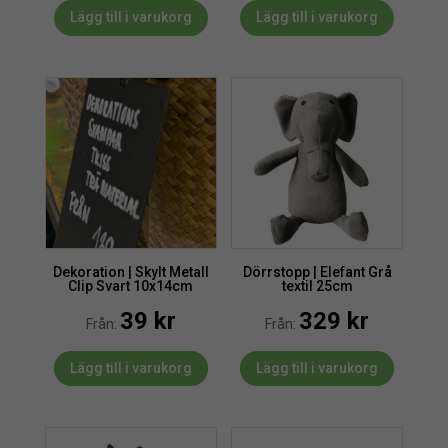
Lägg till i varukorg
Lägg till i varukorg
Dekoration | Skylt Metall
Dörrstopp | Elefant Grå
Clip Svart 10x14cm
textil 25cm
39
kr
329
kr
Från:
Från:
Lägg till i varukorg
Lägg till i varukorg