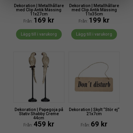
Dekoration | Metallhållare
Dekoration | Metallhållare
med Clip Antik Mässing
med Clip Antik Mässing
11x27cm
11x35cm
169
kr
199
kr
Från:
Från:
Lägg till i varukorg
Lägg till i varukorg
Dekoration | Papegoja på
Dekoration | Skylt “Stör ej”
Stativ Shabby Creme
21x7cm
44cm
459
kr
69
kr
Från:
Från: