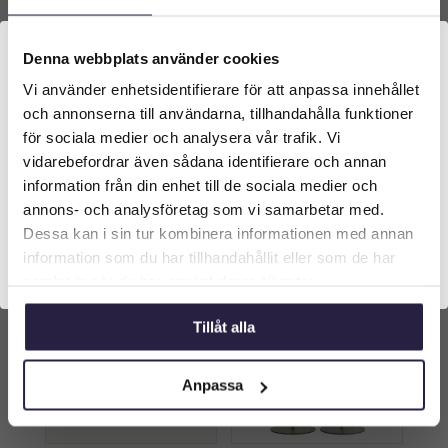
Denna webbplats använder cookies
Vi använder enhetsidentifierare för att anpassa innehållet
Välkommen till Webflower
och annonserna till användarna, tillhandahålla funktioner
Dekoration | Figur stor
Dekoration | Metall guld –
Vilken typ av kund är du? Du kan alltid justera ditt val
kanin med guld krage
trumpethorn –
för sociala medier och analysera vår trafik. Vi
Ø18x50cm
gummilampa”
längst upp på sidan.
799
kr
499
kr
vidarebefordrar även sådana identifierare och annan
Från:
Från:
information från din enhet till de sociala medier och
Företagskund (exkl. moms)
annons- och analysföretag som vi samarbetar med.
Lägg till i varukorg
Lägg till i varukorg
Dessa kan i sin tur kombinera informationen med annan
information som du har tillhandahållit eller som de har
Privatkund (inkl. moms)
samlat in när du har använt deras tjänster.
Tillåt alla
Anpassa