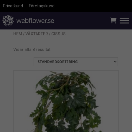
Privatkund
Företagskund
HEM
/ VÄXTARTER / CISSUS
Visar alla 8 resultat