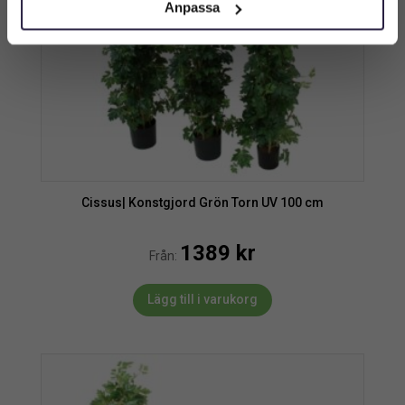
Anpassa
Cissus| Konstgjord Grön Torn UV 100 cm
1389
kr
Från:
Lägg till i varukorg