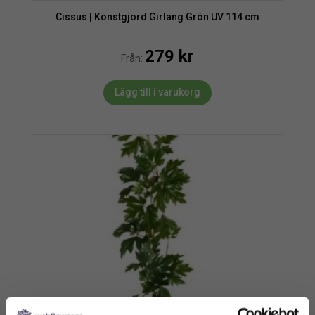
Cissus | Konstgjord Girlang Grön UV 114 cm
279
kr
Från:
Lägg till i varukorg