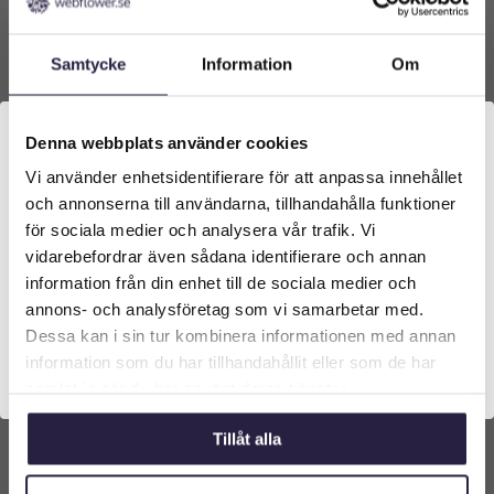
Samtycke
Information
Om
Cissus | Konstgjord Girlang grön UV 270 cm
Denna webbplats använder cookies
Vi använder enhetsidentifierare för att anpassa innehållet
Välkommen till Webflower
699
kr
Från:
och annonserna till användarna, tillhandahålla funktioner
Vilken typ av kund är du? Du kan alltid justera ditt val
för sociala medier och analysera vår trafik. Vi
längst upp på sidan.
Lägg till i varukorg
vidarebefordrar även sådana identifierare och annan
information från din enhet till de sociala medier och
Företagskund (exkl. moms)
annons- och analysföretag som vi samarbetar med.
Dessa kan i sin tur kombinera informationen med annan
information som du har tillhandahållit eller som de har
Privatkund (inkl. moms)
samlat in när du har använt deras tjänster.
Tillåt alla