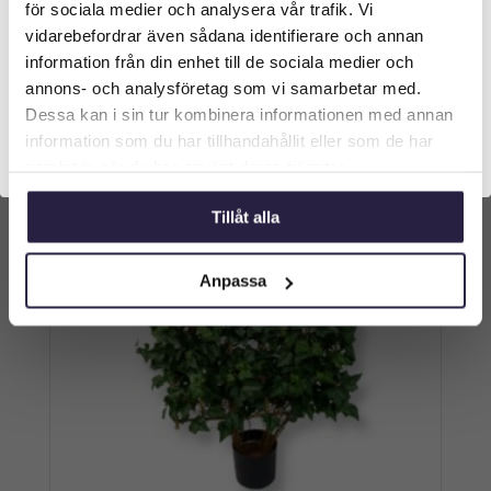
för sociala medier och analysera vår trafik. Vi
längst upp på sidan.
vidarebefordrar även sådana identifierare och annan
Lägg till i varukorg
information från din enhet till de sociala medier och
Företagskund (exkl. moms)
annons- och analysföretag som vi samarbetar med.
Dessa kan i sin tur kombinera informationen med annan
information som du har tillhandahållit eller som de har
Privatkund (inkl. moms)
samlat in när du har använt deras tjänster.
Tillåt alla
Anpassa