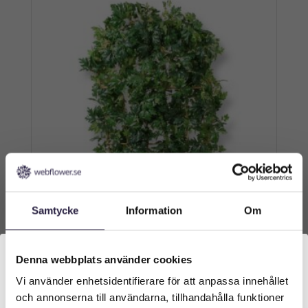
Samtycke
Information
Om
Häck | Avskärmning Cissus Spaljé 150 cm
Denna webbplats använder cookies
Vi använder enhetsidentifierare för att anpassa innehållet
Välkommen till Webflower
4959
kr
Från:
och annonserna till användarna, tillhandahålla funktioner
Vilken typ av kund är du? Du kan alltid justera ditt val