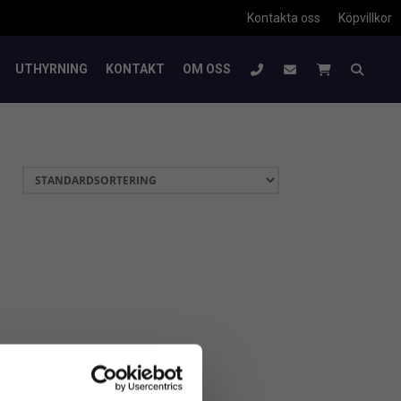
Kontakta oss
Köpvillkor
UTHYRNING
KONTAKT
OM OSS