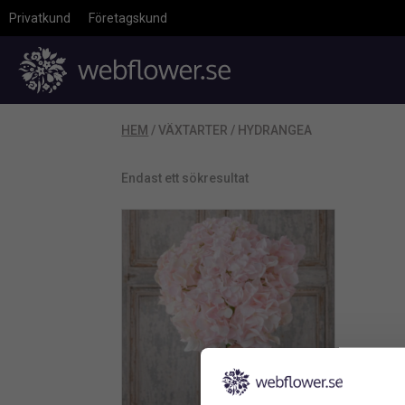
Privatkund
Företagskund
HEM
/ VÄXTARTER / HYDRANGEA
Endast ett sökresultat