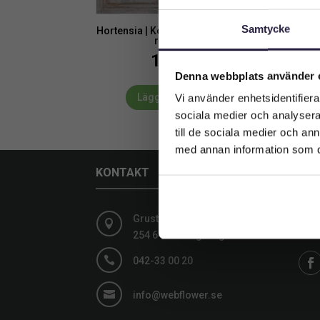
Samtycke
Hortensia | Konstgjord jätteblomma
rosa 65 cm
1249
kr
Denna webbplats använder 
Lägg till i varukorg
Vi använder enhetsidentifierar
sociala medier och analysera 
till de sociala medier och a
med annan information som du 
KONTAKT
SOC
Grustagsgatan 13,
Följ

254 64 Helsingborg
medi

042-33 00 20

info@webflower.se