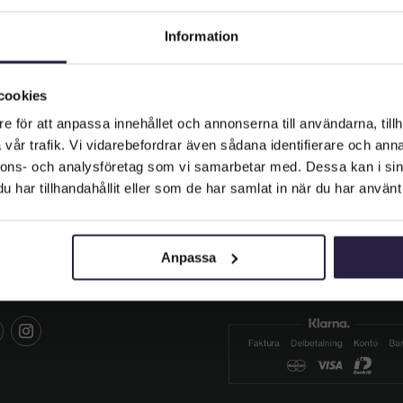
Information
Välkommen till Webflower
Vilken typ av kund är du? Du kan alltid justera ditt val längst upp
cookies
på sidan.
e för att anpassa innehållet och annonserna till användarna, tillh
vår trafik. Vi vidarebefordrar även sådana identifierare och anna
Företagskund (exkl. moms)
nnons- och analysföretag som vi samarbetar med. Dessa kan i sin
har tillhandahållit eller som de har samlat in när du har använt 
Privatkund (inkl. moms)
IALA MEDIER
BETALA SÄKERT
Anpassa
 oss och gilla oss på sociala
Hos oss betalar du säkert me
er.
Klarna.