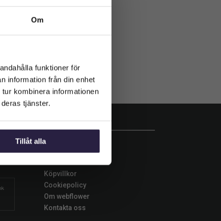
Om
andahålla funktioner för
n information från din enhet
 tur kombinera informationen
deras tjänster.
INFORMATION
Tillåt alla
d
Betalningsalternativ
Leverans
Köpvillkor
Cookiepolicy
Om webflower
Kontakta oss