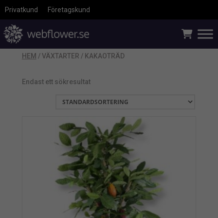
Privatkund
Företagskund
HEM
/ VÄXTARTER / KAKAOTRÄD
Endast ett sökresultat