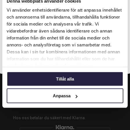
Grustagsgatan 13,
Denna webbplats använder cookies

254 64 Helsingborg
Vi använder enhetsidentifierare för att anpassa innehållet
Välkommen till Webflower
och annonserna till användarna, tillhandahålla funktioner

042-33 00 20
Vilken typ av kund är du? Du kan alltid justera ditt val
för sociala medier och analysera vår trafik. Vi
längst upp på sidan.
vidarebefordrar även sådana identifierare och annan

info@webflower.se
information från din enhet till de sociala medier och
Företagskund (exkl. moms)
annons- och analysföretag som vi samarbetar med.
SOCIALA MEDIER
Dessa kan i sin tur kombinera informationen med annan
information som du har tillhandahållit eller som de har
Privatkund (inkl. moms)
samlat in när du har använt deras tjänster.
Följ oss och gilla oss på sociala medier.
Tillåt alla
Anpassa
BETALA SÄKERT
Hos oss betalar du säkert med Klarna.